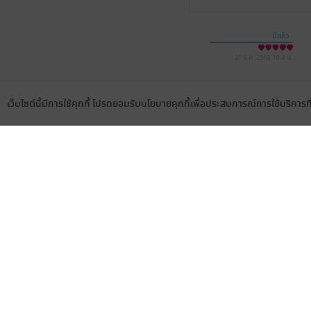
มีแล้ว -
Samanchon Bumbum
21 ธ.ค. 2563
10:4 น.
เว็บไซต์นี้มีการใช้คุกกี้ โปรดยอมรับนโยบายคุกกี้เพื่อประสบการณ์การใช้บริการ
Language
ดาวน์โหลดแอป
เลือกหมวดหมู่
บริการช
นิยาย
สมัครขาย
การ์ตูน
สมัครอ่
นิตยสาร
วิธีการใ
ทั่วไป
meb co
หนังสือเสียง
Stamp ค
บุฟเฟต์
Gift Co