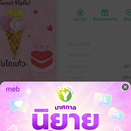
อยากได้
ซื้อเป็นของขวัญ
ติด
ประเภทไฟล์
วันที่วางขาย
ความยาว
257
ราคาปก
199 
าม โหด ดิบ เถื่อน เจ้าของฉายา 'เฮลเลอร์' ต้องกลายร่างเป็นพ่อค้าขนมหวา
ม่ขายขนมข้างทาง ที่ด่าว่าเขาเป็นไฮโซเฮงซวย เหยียบขี้ไก่ไม่ฝ่อ ใช้แต่เ
ี้ ไหมแพรจะยอมเป็นทาสรับใช้เขาเป็นเวลาหนึ่งปี แต่ถ้าศตายุเป็นฝ่ายแพ้ 
ี่ไหมแพรไม่รู้เลยว่าผู้ชายที่เธอกำลังต่อกรด้วยนั้นคือเฮลเลอร์ มาเฟียร้าย