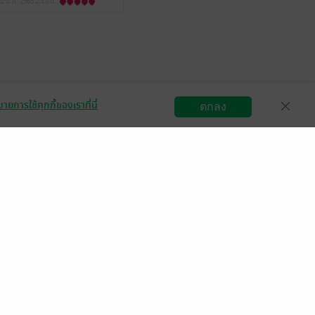
22 ม.ค. 2565
2:40 น.
ายการใช้คุกกี้ของเราที่นี่
ตกลง
สมัครขายอีบุ๊ก
วิธีการใช้งาน
ติดต่อเรา
กลุ่มธุรกิจในเครือ
Central
OfficeMate
B2S
Power Buy
Supersports
Tops