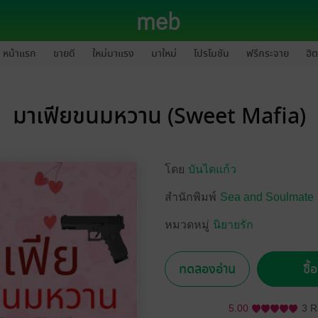
หน้าแรก
ขายดี
ใหม่มาแรง
มาใหม่
โปรโมชัน
ฟรีกระจาย
ฮิต
มาเฟียขนมหวาน (Sweet Mafia)
โดย
บันไดแก้ว
สำนักพิมพ์
Sea and Soulmate
หมวดหมู่
นิยายรัก
ทดลองอ่าน
ซื้
5.00
3 R