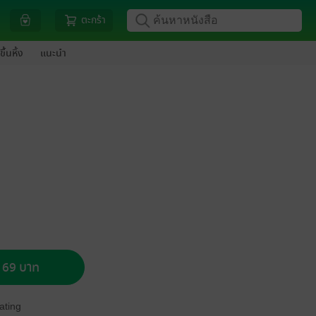
ตะกร้า
ขึ้นหิ้ง
แนะนำ
อ 69 บาท
ating