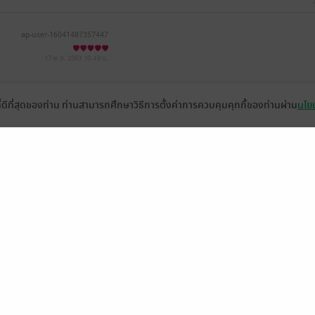
ap-user-16041487357447
17 พ.ย. 2563
10:49 น.
ที่ดีที่สุดของท่าน ท่านสามารถศึกษาวิธีการตั้งค่าการควบคุมคุกกี้ของท่านผ่าน
นโยบ
หน้าที่ 1
่วยเหลือ
เกี่ยวกับเรา
อีบุ๊ก
ข่าวสารและกิจกรรม
านหนังสือ
ติดต่อเรา
ช้งาน
in
ืออะไร?
de คืออะไร?