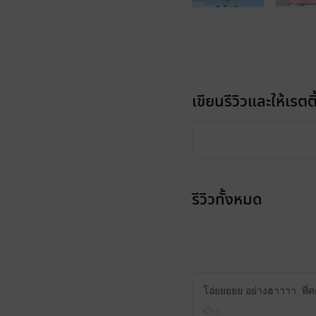
เขียนรีวิวและให้เรตติ
รีวิวทั้งหมด
โอ่ยยยยย อย่างฮาาาา พี่ศ
0