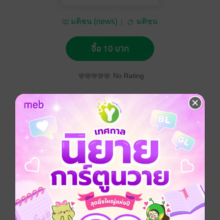
มติชน (news)
มติชน
ซื้อ 10 บาท
No Rating
อยากได้
ซื้อเป็นของขวัญ
ติดตาม
แชร์
หนังสือพิมพ์มติชน วันพุธที่ 7 ตุลาคม พ.ศ.2563
ประเภทไฟล์
pdf
วันที่วางขาย
06 ตุลาคม 2563