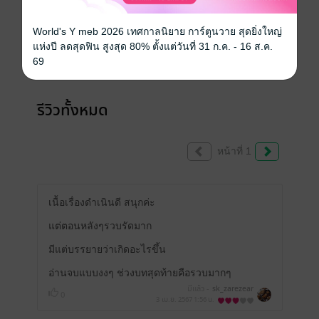
หนังสือเล่มนี้เปิดให้แสดงความคิดเห็นได้เฉพาะ
World's Y meb 2026 เทศกาลนิยาย การ์ตูนวาย สุดยิ่งใหญ่
แห่งปี ลดสุดฟิน สูงสุด 80% ตั้งแต่วันที่ 31 ก.ค. - 16 ส.ค.
ผู้ที่มีหนังสือฉบับเต็มเท่านั้น
69
รีวิวทั้งหมด
หน้าที่ 1
เนื้อเรื่องดำเนินดี สนุกค่ะ
แต่ตอนหลังๆรวบรัดมาก
มีแต่บรรยายว่าเกิดอะไรขึ้น
อ่านจบแบบงงๆ ช่วงบทสุดท้ายคือรวบมากๆ
มีแล้ว -
sk_zarezear
0
3 เม.ย. 2567
1:56 น.