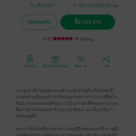
เสี่ยวเยว่ /
นิยายรักจีนโบราณ
Miraclouder
ทดลองอ่าน
ซื้อ 135 บาท
4.95
66 Rating
อยากได้
ซื้อเป็นของขวัญ
ติดตาม
แชร์
นางถูกสามีร่วมผูกผมของตัวเองจับขังอยู่ในเรือนหลังนี้
นานหลายเดือนแล้ว สามีของนางกล่าวหาว่านางมีจิตใจ
ริษยา ขาดคุณสมบัติของการเป็นภรรยาที่มีคุณธรรม และ
หึงหวงสามีจนลอบทำร้ายภรรยาอีกคน นางจึงถูกจับมา
กักขังอยู่ที่นี่
จนกระทั่งวันหนึ่งภรรยาสาวแสนดีอีกคนของสามี นางผู้มี
ภาพลักษณ์ประดุจดอกบัวขาวอันสูงส่ง เดินเข้ามาบอกกับ