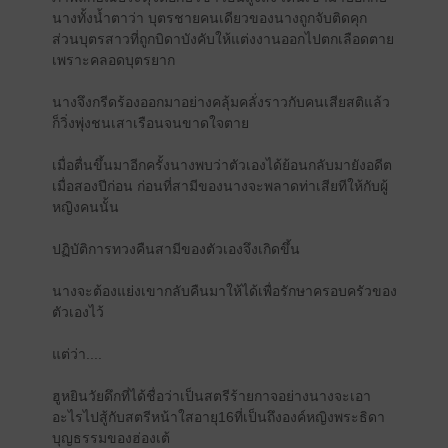
นางทั้งน้ำตาว่า บุตรชายคนเดียวของนางถูกจับติดคุก
ส่วนบุตรสาวที่ถูกบิดาบังคับให้แต่งงานออกไปตกเลือดตาย
เพราะคลอดบุตรยาก
นางจึงกรีดร้องออกมาอย่างคลุ้มคลั่งราวกับคนเสียสติแล้ว
ก็วิ่งพุ่งชนเสาเรือนจนขาดใจตาย
เมื่อตื่นขึ้นมาอีกครั้งนางพบว่าตัวเองได้ย้อนกลับมายังอดีต
เมื่อสองปีก่อน ก่อนที่สามีของนางจะพลาดท่าเสียทีให้กับผู้
หญิงคนนั้น
ปฏิบัติการทวงคืนสามีของตัวเองจึงเกิดขึ้น
นางจะต้องแย่งเขากลับคืนมาให้ได้เพื่อรักษาครอบครัวของ
ตัวเองไว้
แต่ว่า....
ฮูหยินวัยดึกที่ได้ชื่อว่าเป็นสตรีร้ายกาจอย่างนางจะเอา
อะไรไปสู้กับสตรีหน้าใสอายุ16ที่เป็นถึงองค์หญิงพระธิดา
บุญธรรมของฮ่องเต้