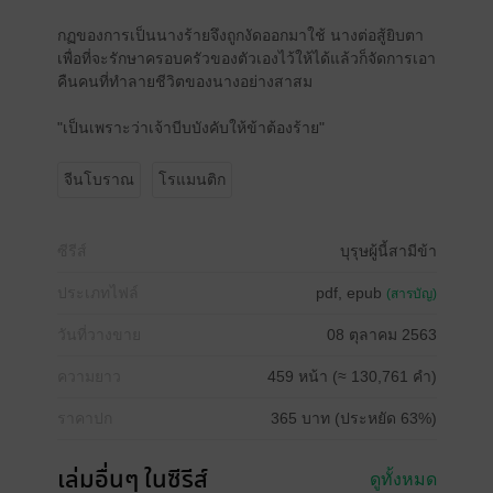
กฏของการเป็นนางร้ายจึงถูกงัดออกมาใช้ นางต่อสู้ยิบตา
เพื่อที่จะรักษาครอบครัวของตัวเองไว้ให้ได้แล้วก็จัดการเอา
คืนคนที่ทำลายชีวิตของนางอย่างสาสม
"เป็นเพราะว่าเจ้าบีบบังคับให้ข้าต้องร้าย"
จีนโบราณ
โรแมนติก
ซีรีส์
บุรุษผู้นี้สามีข้า
ประเภทไฟล์
pdf, epub
(สารบัญ)
วันที่วางขาย
08 ตุลาคม 2563
ความยาว
459 หน้า (≈ 130,761 คำ)
ราคาปก
365 บาท (ประหยัด 63%)
เล่มอื่นๆ ในซีรีส์
ดูทั้งหมด