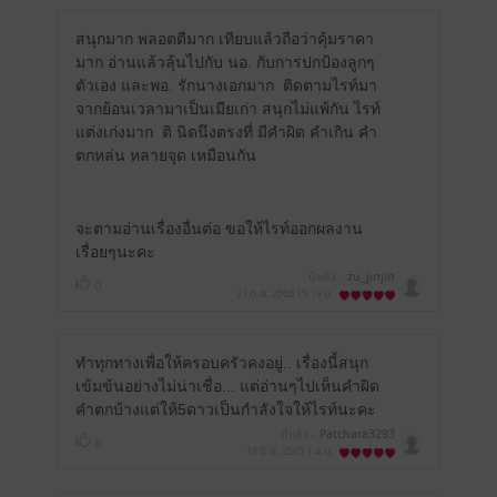
สนุกมาก พลอตดีมาก เทียบแล้วถือว่าคุ้มราคา
มาก อ่านแล้วลุ้นไปกับ นอ. กับการปกป้องลูกๆ
ตัวเอง และพอ. รักนางเอกมาก ติดตามไรท์มา
จากย้อนเวลามาเป็นเมียเก่า สนุกไม่แพ้กัน ไรท์
แต่งเก่งมาก ติ นิดนึงตรงที่ มีคำผิด คำเกิน คำ
ตกหล่น หลายจุด เหมือนกัน
จะตามอ่านเรื่องอื่นต่อ ขอให้ไรท์ออกผลงาน
เรื่อยๆนะคะ
มีแล้ว -
zu_jinjin
0
21 ต.ค. 2565
15:19 น.
ทำทุกทางเพื่อให้ครอบครัวคงอยู่.. เรื่องนี้สนุก
เข้มข้นอย่างไม่น่าเชื่อ... แต่อ่านๆไปเห็นคำผิด
คำตกบ้างแต่ให้5ดาวเป็น​กำลังใจ​ให้ไรท์​นะคะ​
มีแล้ว -
Patchara3293
0
18 มิ.ย. 2565
1:4 น.