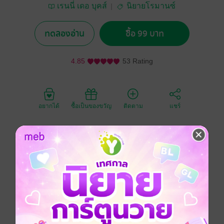
เรนนี่ เดอ บุคส์
นิยายโรมานซ์
ทดลองอ่าน
ซื้อ 99 บาท
4.85
53 Rating
อยากได้
ซื้อเป็นของขวัญ
ติดตาม
แชร์
ผมคือหมอสูตินารีเวช ชีวิตส่วนใหญ่จึงเจอแต่ผู้หญิงที่มา
ฝากครรภ์และมีสามีแล้ว
ผมอกหักจากพยาบาลสาวสวยที่แผนก เลยออกไปกินเหล้า
คลายเหงา จนกระทั่งผมได้เจอเธอ สาวข้างโต๊ะของผมที่
อกหักมาเหมือนกัน
คืนเหงาที่เราทั้งคู่ต่างอกหัก และด้วยความเมาเป็นเหตุ
ทำให้เธอกลายเป็นวันไนท์สแตนด์ที่แสนเร่าร้อนของผม