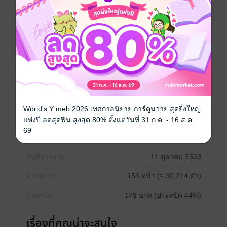
แต่ผมไม่อยากเอาเธอแค่คืนเดียว ผมอยากมีเธอตลอดไป
จากวันไนท์สแตนด์ในคืนนั้น กลายเป็นรักแท้ในวันนี้
อีโรติก น่ารัก และดีต่อใจ คุณหมอน่ารักมากค่ะ
โหลดตัวอย่างมาทดลองอ่านก่อนนะคะ
โรมานซ์
ตลก
โรแมนติก
18+
อีโรติก
World's Y meb 2026 เทศกาลนิยาย การ์ตูนวาย สุดยิ่งใหญ่
แห่งปี ลดสุดฟิน สูงสุด 80% ตั้งแต่วันที่ 31 ก.ค. - 16 ส.ค.
69
ประเภทไฟล์
pdf, epub
(สารบัญ)
วันที่วางขาย
11 ตุลาคม 2563
ความยาว
156 หน้า (≈ 30,214 คำ)
ราคาปก
179 บาท (ประหยัด 44%)
เรื่องที่คุณน่าจะสนใจ