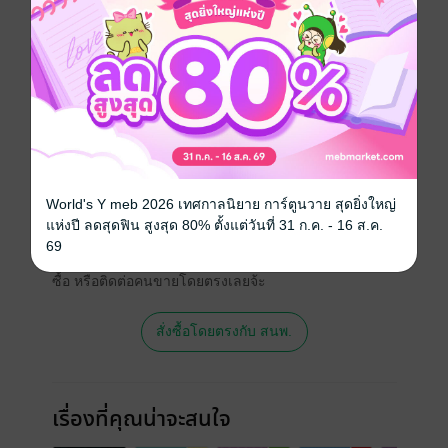
ประเภทไฟล์
pdf
วันที่วางขาย
11 ตุลาคม 2563
ความยาว
145 หน้า
ราคาปก
140 บาท (ประหยัด 20%)
สนใจเวอร์ชันกระดาษ เชิญทางนี้!
World's Y meb 2026 เทศกาลนิยาย การ์ตูนวาย สุดยิ่งใหญ่
แห่งปี ลดสุดฟิน สูงสุด 80% ตั้งแต่วันที่ 31 ก.ค. - 16 ส.ค.
เวอร์ชันกระดาษมีวางขายที่เว็บไซต์สำนัก
69
พิมพ์ จะไม่มีขายโดย MEB นะจ๊ะ สามารถสั่ง
ซื้อ หรือติดต่อคนขายโดยตรงเลยจ้ะ
สั่งซื้อโดยตรงกับ สนพ.
เรื่องที่คุณน่าจะสนใจ