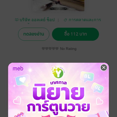
บริษัท ออลเดย์ ช็อป
การตลาดและการ
ปิ้ง จำกัด
บัญชี
ทดลองอ่าน
ซื้อ 112 บาท
No Rating
อยากได้
ซื้อเป็นของขวัญ
ติดตาม
แชร์
พบกับสุดยอดกุลยุทธ์ของมหาเศรษฐีระดับโลก นักธุรกิจชั้น
นำ นักขายขั้นเทพ ที่จะทำให้สินค้าและการบริการขายดี
แบบถล่มทลาย ด้วยการพลิกวิธีคิด วิธีขาย นอกตำรา
ดูหนังสือเรื่องอื่นๆ ของเรา ได้ที่ www.pailinbooknet.com