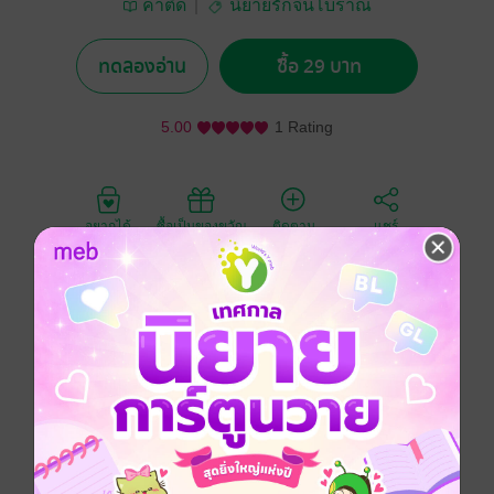
คำตึ๊ด
นิยายรักจีนโบราณ
ทดลองอ่าน
ซื้อ 29 บาท
5.00
1 Rating
อยากได้
ซื้อเป็นของขวัญ
ติดตาม
แชร์
เมื่อหมิงเซวียนเมคอัพอาร์ติสหนุ่มชื่อดังที่นอนหลับอยู่ดี ๆ
ในคืนวันหนึ่งแต่แล้วเขากลับตื่นมาในอีกโลกหนึ่งและเขา
ยังอยู่ในร่างขององค์ชายใหญ่ผู้มีนามว่าจงฉือ พื้นเพเดิม
ของคนผู้นี้นั้นไม่ค่อยจะดีนัก เป็นคนที่ไม่เอาไหนเลยก็ว่า
ได้ เช่นนั้นจึงทำให้เขานั้นต้องปรับตัวอย่างหนักเพื่อให้อยู่
รอดในยุคโบราณนี้ อยู่แบบคนไม่เอาไหน พอมาวันหนึ่ง
เขาเกิดไปตกหลุมรักญาติผู้น้องของสหายรักเข้าแต่ทว่า
นางมิได้มีใจให้เขา แผนการชกชิงหัวใจของนางจึงได้เริ่ม