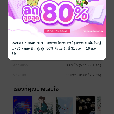
ต้นขึ้น และดูเหมือนว่าโชคชะตาจะพลิกผัน แผนการที่วาง
เอาไว้ยังไม่ทันได้เริ่มกลับต้องพังลง เมื่อจงฉือตัวจริงนั้นได้
ซ่อนใครบางคนเอาไว้ ใครคนที่เขาไม่เคยรู้จักมาก่อน
จีนโบราณ
ทะลุมิติ
ความรัก
World's Y meb 2026 เทศกาลนิยาย การ์ตูนวาย สุดยิ่งใหญ่
ประเภทไฟล์
pdf, epub
(สารบัญ)
แห่งปี ลดสุดฟิน สูงสุด 80% ตั้งแต่วันที่ 31 ก.ค. - 16 ส.ค.
69
วันที่วางขาย
11 ตุลาคม 2563
ความยาว
33 หน้า (≈ 15,661 คำ)
ราคาปก
99 บาท (ประหยัด 70%)
เรื่องที่คุณน่าจะสนใจ