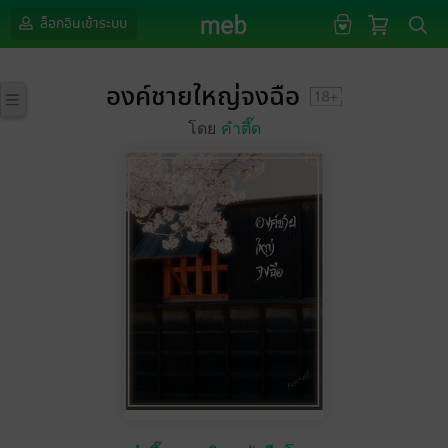
ล็อกอินเข้าระบบ
องค์ชายใหญ่จงฉือ
โดย
คำตึ๊ด