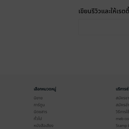
เขียนรีวิวและให้เรตติ
เลือกหมวดหมู่
บริการช
นิยาย
สมัครขาย
การ์ตูน
สมัครอ่
นิตยสาร
วิธีการใ
ทั่วไป
meb co
หนังสือเสียง
Stamp ค