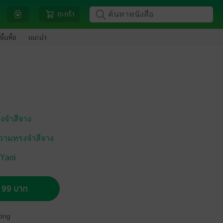
ตะกร้า
ขึ้นหิ้ง
แนะนำ
งจำสีจาง
ความทรงจำสีจาง
 Yaoi
อ 99 บาท
ing