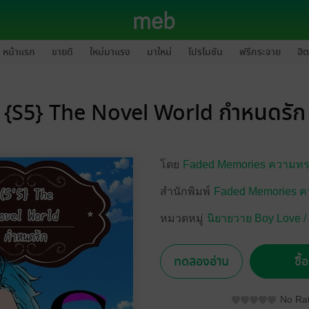
หน้าแรก
ขายดี
ใหม่มาแรง
มาใหม่
โปรโมชัน
ฟรีกระจาย
ฮิต
{S5} The Novel World กำหนดรัก
โดย
Faded Memories ความทร
สำนักพิมพ์
Faded​ Memories​ 
หมวดหมู่
นิยายวาย Boy Love /
ทดลองอ่าน
ซื้
No Rat