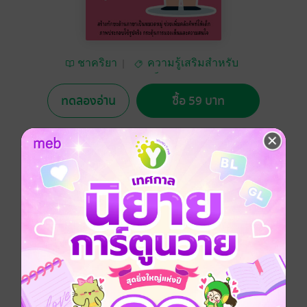
ชาคริยา
ความรู้เสริมสำหรับ
เด็กและเยาวชน
ทดลองอ่าน
ซื้อ 59 บาท
No Rating
อยากได้
ซื้อเป็นของขวัญ
ติดตาม
แชร์
สร้างทักษะด้านภาษาเป็นหมวดหมู่ ช่วยเพิ่มคลังศัพท์ให้
เด็ก
ภาพประกอบใช้รูปจริง กระตุ้นการมองเห็นและความ
สนใจ