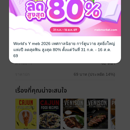
ภาษาอังกฤษ
ภาษาไทย
ภาษาในชีวิตประจำวัน
คำศัพท์
โรงเรียน
ประเภทไฟล์
pdf
World's Y meb 2026 เทศกาลนิยาย การ์ตูนวาย สุดยิ่งใหญ่
แห่งปี ลดสุดฟิน สูงสุด 80% ตั้งแต่วันที่ 31 ก.ค. - 16 ส.ค.
วันที่วางขาย
15 ตุลาคม 2563
69
ความยาว
62 หน้า
ราคาปก
69 บาท (ประหยัด 14%)
เรื่องที่คุณน่าจะสนใจ