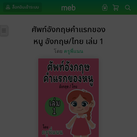
ล็อกอินเข้าระบบ
ศัพท์อังกฤษคำแรกของ
หนู อังกฤษ/ไทย เล่ม 1
โดย
ครูพี่แนน