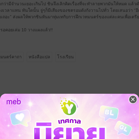
องจากว่ามีจำนวนเยอะเกินไป ชินจึงเลิกคิดเรื่องที่จะทำลายพวกมันให้หมด แล
วงเวลาแทน ทันใดนั้น จู่ๆก็มีเสียงของชตรอมดังกังวานไปทั่ว โดยเสนอว่า “อีกหน
เถอะ” ส่งผลให้พวกชินหันมาทุ่มเทกับการฝึกเวทมนตร์ของแต่ละคนเพื่อเตรียม
นรอคอยเล่ม 10 วางแผงแล้ว!!
ทมนตร์คาถา
หนังสือแปล
โรงเรียน