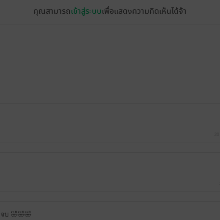
คุณสามารถ
เข้าสู่ระบบ
เพื่อแสดงความคิดเห็นได้จ้า
20
ัดจบ 🤣🤣🤣