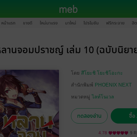
หน้าแรก
ขายดี
ใหม่มาแรง
มาใหม่
โปรโมชัน
ฟรีกระจาย
ฮิต
ลานจอมปราชญ์ เล่ม 10 (ฉบับนิยา
โดย
สึโยะชิ โยะชิโอะกะ
สำนักพิมพ์
PHOENIX NEXT
หมวดหมู่
ไลท์โนเวล
ทดลองอ่าน
ซื้
4.78
9 R