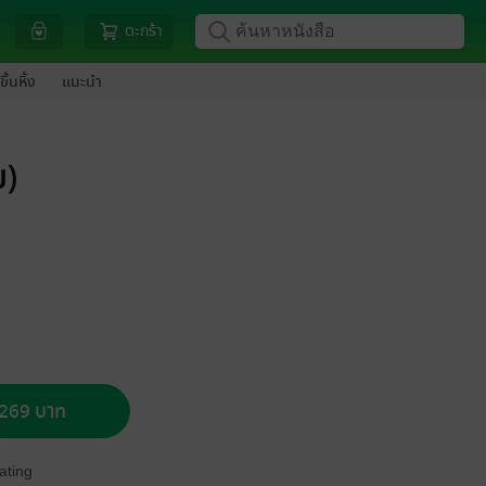
ตะกร้า
ขึ้นหิ้ง
แนะนำ
ย)
อ 269 บาท
ating