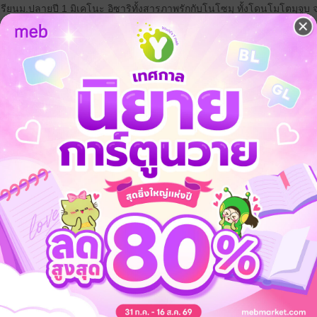
ียนม.ปลายปี 1 มิเคโนะ อิซาริทั้งสารภาพรักกับโนโซมุ ทั้งโดนโมโตมุจูบ จนใ
เพื่อนร่วมห้องอย่างอาซึมะก็แปลก!
 เชิญทางนี้!
ว็บไซต์สำนักพิมพ์ จะไม่มีขายโดย
รือติดต่อคนขายโดยตรงเลยจ้ะ