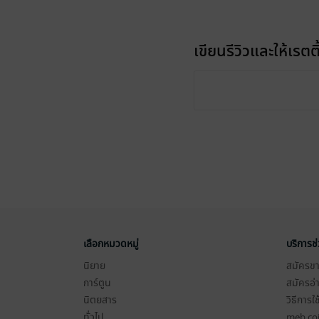
เขียนรีวิวและให้เรตติ
เลือกหมวดหมู่
บริการช
นิยาย
สมัครขาย
การ์ตูน
สมัครอ่
นิตยสาร
วิธีการใ
ทั่วไป
meb co