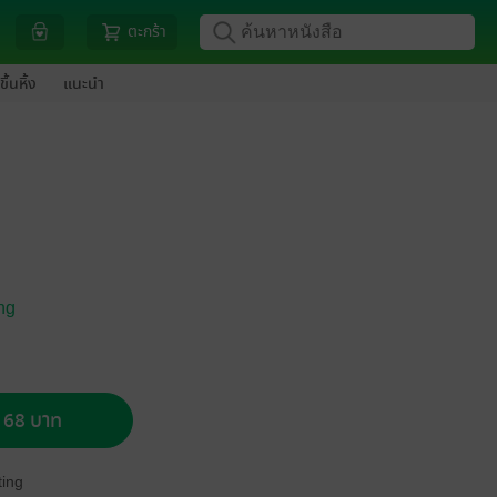
ตะกร้า
ขึ้นหิ้ง
แนะนำ
ng
อ 68 บาท
ing