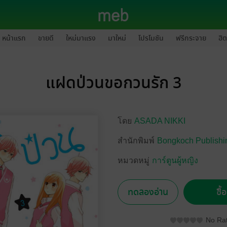
หน้าแรก
ขายดี
ใหม่มาแรง
มาใหม่
โปรโมชัน
ฟรีกระจาย
ฮิต
แฝดป่วนขอกวนรัก 3
โดย
ASADA NIKKI
สำนักพิมพ์
Bongkoch Publishi
หมวดหมู่
การ์ตูนผู้หญิง
ทดลองอ่าน
ซื้
No Rat