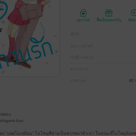
อยากได้
ซื้อเป็นของขวัญ
ติด
ซีรีส์
ประเภทไฟล์
วันที่วางขาย
ความยาว
ราคาปก
80 
iteiru
oshigami-kun
นเรื่อง “แฝดไม่เหมือน” โนโซมุพี่ชายเป็นพวกหมาหัวเน่า ในขณะที่โมโตมุน้