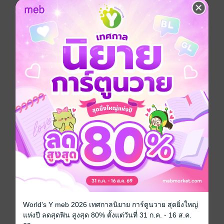
แผดเผาหัวใจ เมื่อฤดูร้อนมาถึง ฮานะก็มุ่งหน้าไปยังสถานที่
แห่งความทรงจำ
การ์ตูนผู้หญิง
การ์ตูนญี่ปุ่น
โรแมนติก
รักวัยรุ่น
มัธยม
ซีรีส์
เพราะเธอคือดอกไม้ในหัวใจ
ประเภทไฟล์
pdf
วันที่วางขาย
22 ตุลาคม 2563
ความยาว
188 หน้า
ราคาปก
65 บาท (ประหยัด 30%)
สนใจเวอร์ชันกระดาษ เชิญทางนี้!
World's Y meb 2026 เทศกาลนิยาย การ์ตูนวาย สุดยิ่งใหญ่
เวอร์ชันกระดาษมีวางขายที่เว็บไซต์สำนัก
แห่งปี ลดสุดฟิน สูงสุด 80% ตั้งแต่วันที่ 31 ก.ค. - 16 ส.ค.
พิมพ์ จะไม่มีขายโดย MEB นะจ๊ะ สามารถสั่ง