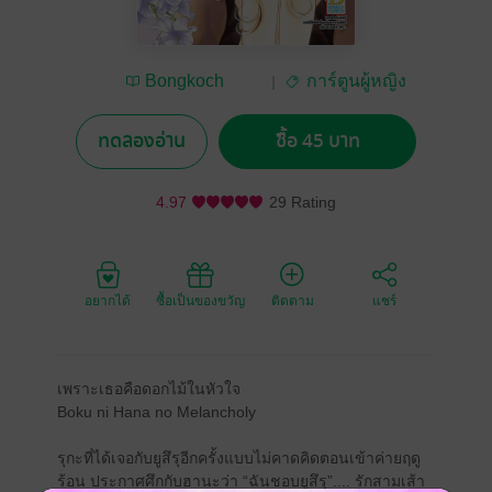
Bongkoch
การ์ตูนผู้หญิง
Publishing
ทดลองอ่าน
ซื้อ 45 บาท
4.97
29 Rating
อยากได้
ซื้อเป็นของขวัญ
ติดตาม
แชร์
เพราะเธอคือดอกไม้ในหัวใจ
Boku ni Hana no Melancholy
รุกะที่ได้เจอกับยูสึรุอีกครั้งแบบไม่คาดคิดตอนเข้าค่ายฤดู
ร้อน ประกาศศึกกับฮานะว่า “ฉันชอบยูสึรุ”.... รักสามเส้า