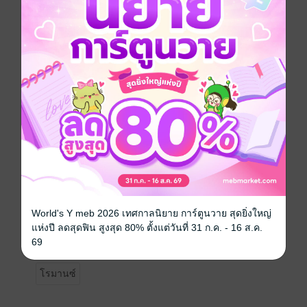
และอยากมีเร็วๆ นี้...
“เอ่อ คืนนี้ พี่ชาพร้อมไหมคะ” หิรัญญิการ์รู้สึกกระดากอาย
อย่างมากที่ต้องถามเขาตรงๆ “เอ่อ ถ้าพี่ชายังไม่โอเค...”
“พี่พร้อมครับ” เขารีบตอบทันทีทันใด
“เอ่อ งั้นเราทำกันเลยนะคะ” เธอลุกขึ้นนั่งแล้วบอกเขาทั้ง
ท่าทีเขินอาย แต่ก็ดูขึงขังจริงจัง พริษฐ์อึ้งไปเล็กน้อยก่อนจะ
แอบขำในใจ เขารอว่าเธอจะทำอะไรต่อ
“อ้อขออนุญาตถอดเสื้อพี่ชานะคะ”
“ครับ” เขารับอย่างว่าง่ายแล้วก็ลุกนั่งบ้างให้เธอถอดเสื้อ
เขาได้สะดวกตอนที่เธอเลิกเสื้อยืดออกไปทางศีรษะ
“เอ่อ ถอดกางเกงด้วยเลยไหมคะ” พูดไปก็อยากจะกัดลิ้นตัว
เองไป ที่ต้องกลั้นใจเป็นผู้หญิงก๋ากั่นปล้ำถอดเสื้อ
ผู้ชาย...และจะปล้ำผู้ชายในลำดับถัดไป
*เป็นโรมานซ์ฟีลกู๊ดสุขนิยม อ่านฟินๆ เพลินๆ นะคะ*
World's Y meb 2026 เทศกาลนิยาย การ์ตูนวาย สุดยิ่งใหญ่
แห่งปี ลดสุดฟิน สูงสุด 80% ตั้งแต่วันที่ 31 ก.ค. - 16 ส.ค.
69
โรมานซ์