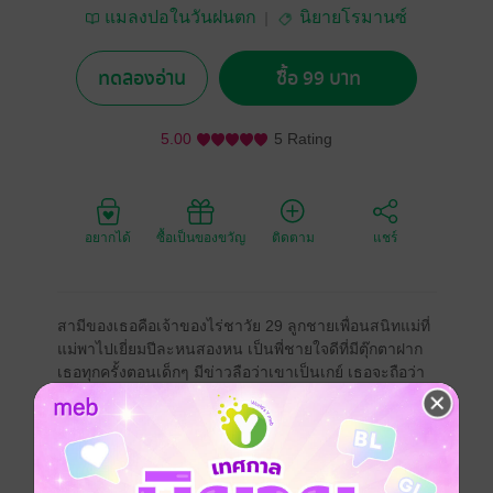
แมลงปอในวันฝนตก
นิยายโรมานซ์
ทดลองอ่าน
ซื้อ 99 บาท
5.00
5 Rating
อยากได้
ซื้อเป็นของขวัญ
ติดตาม
แชร์
สามีของเธอคือเจ้าของไร่ชาวัย 29 ลูกชายเพื่อนสนิทแม่ที่
แม่พาไปเยี่ยมปีละหนสองหน เป็นพี่ชายใจดีที่มีตุ๊กตาฝาก
เธอทุกครั้งตอนเด็กๆ มีข่าวลือว่าเขาเป็นเกย์ เธอจะถือว่า
เขาเป็นพี่สาวใจดีก็แล้วกัน...แต่ทำไมพี่ชาถึงไม่อ่อนโยน
เลย เขาช่างขยันขันแข็งในการทำลูกเสียเหลือเกิน
“พี่ชา ที่เราคุยกันเรื่องมีลูก”
“ครับ” ซึ่งพริษฐ์บอกกับเธอว่าอยากมีลูกโดยวิธีธรรมชาติ