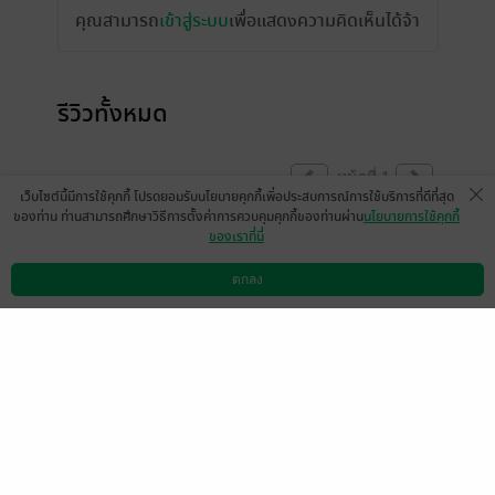
คุณสามารถ
เข้าสู่ระบบ
เพื่อแสดงความคิดเห็นได้จ้า
รีวิวทั้งหมด
หน้าที่ 1
เว็บไซต์นี้มีการใช้คุกกี้ โปรดยอมรับนโยบายคุกกี้เพื่อประสบการณ์การใช้บริการที่ดีที่สุด
ของท่าน ท่านสามารถศึกษาวิธีการตั้งค่าการควบคุมคุกกี้ของท่านผ่าน
นโยบายการใช้คุกกี้
ของเราที่นี่
พี่ชากับน้องอ้อน่ารักมากค่าาาา
ตกลง
มีแล้ว -
Mu.ses
ดาวน์โหลดแอป
วิธีการใช้งาน
ติดต่อเรา
0
4 พ.ย. 2563
15:33 น.
ดู 1 ความเห็นย่อย
มีแล้ว -
pinkduck
มีแล้ว -
Ketsara Sae Her
25 ก.ย. 2564
8:0 น.
21 พ.ค. 2564
12:34 น.
ประกายกาญจน์
มีแล้ว -
ChanThiwa C.