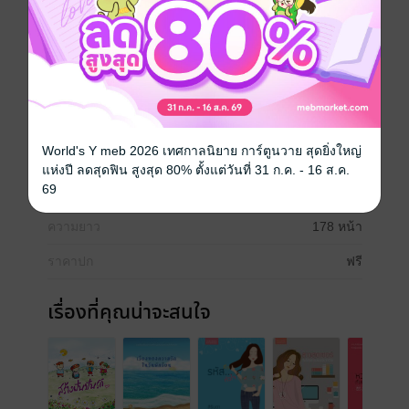
น้องกลุ่มผู้พิการและด้อยโอกาส ให้ก้าวเดินไปข้างหน้า
อย่างมีคุณค่า มีความสุข และสร้างประโยชน์ให้กับคนรอบ
ตัวและสังคมต่อไป
พัฒนาตนเอง
กำลังใจ
ความสำเร็จ
ความสุข
World's Y meb 2026 เทศกาลนิยาย การ์ตูนวาย สุดยิ่งใหญ่
ประเภทไฟล์
pdf
แห่งปี ลดสุดฟิน สูงสุด 80% ตั้งแต่วันที่ 31 ก.ค. - 16 ส.ค.
69
วันที่วางขาย
25 ตุลาคม 2563
ความยาว
178 หน้า
ราคาปก
ฟรี
เรื่องที่คุณน่าจะสนใจ