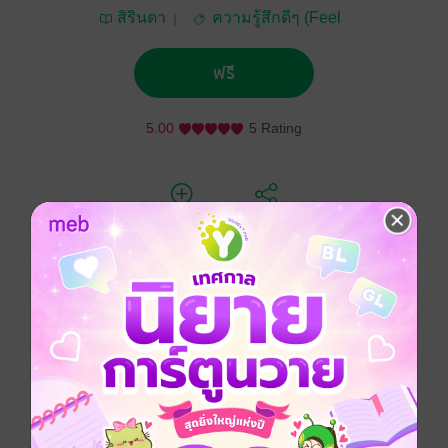
สิรินดา
ความรู้สึกดีๆ (Feel
Good)
ฟรี
5.00
5 Rating
ติดตาม
แชร์
เด็กและเยาวชนทุกคนล้วนเป็นทรัพยากรบุคคลที่สำคัญ
ของประเทศ การพัฒนาศักยภาพที่สำคัญของน้องๆ ต้อง
เริ่มจากการมีพลังใจเข้มแข็ง มีกระบวนการคิดอย่างเป็น
ระบบ มีความรู้ทักษะที่เหมาะสม รวมทั้งรู้วิธีการสร้างเป้า
หมายและผลักดันเป้าหมายให้เป็นจริง
พวกพี่ๆ จึงได้ร่วมจัดทำหนังสือเล่มเล่มนี้ขึ้น เพื่อส่งต่อ
ความรักและสานสร้างความฝันให้กับน้องๆ โดยเฉพาะ