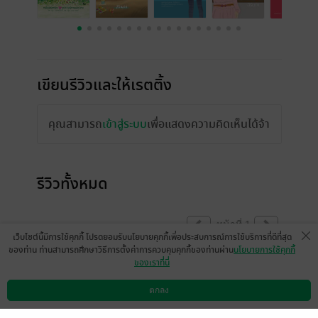
เขียนรีวิวและให้เรตติ้ง
คุณสามารถ
เข้าสู่ระบบ
เพื่อแสดงความคิดเห็นได้จ้า
รีวิวทั้งหมด
หน้าที่ 1
เว็บไซต์นี้มีการใช้คุกกี้ โปรดยอมรับนโยบายคุกกี้เพื่อประสบการณ์การใช้บริการที่ดีที่สุด
ของท่าน ท่านสามารถศึกษาวิธีการตั้งค่าการควบคุมคุกกี้ของท่านผ่าน
นโยบายการใช้คุกกี้
ของเราที่นี่
Chabapai Phinitmontri
มีแล้ว -
pimsait
24 ก.พ. 2565
4:16 น.
27 ม.ค. 2565
16:0 น.
ตกลง
ดาวน์โหลดแอป
วิธีการใช้งาน
ติดต่อเรา