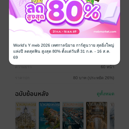
ทั้งในและต่างประเทศ การออกไปดูหนัง ช้อปปิ้ง หรือการ
ทำกิจกรรมที่บ้าน เพื่อให้ผู้อ่านได้ใช้จ่ายเงินที่หามาอย่าง
คุ้มค่าและมีความสุขไปกับการพักผ่อนอย่างเต็มที่ สมกับคำ
ว่า Work hard,Play harder ติดตามความเคลื่อนไหว และ
update เล่มใหม่ๆ ผ่านทาง
www.facebook.com/vacationistmag
ประเภทไฟล์
pdf
World's Y meb 2026 เทศกาลนิยาย การ์ตูนวาย สุดยิ่งใหญ่
แห่งปี ลดสุดฟิน สูงสุด 80% ตั้งแต่วันที่ 31 ก.ค. - 16 ส.ค.
วันที่วางขาย
26 ตุลาคม 2563
69
ความยาว
60 หน้า
ราคาปก
80 บาท (ประหยัด 26%)
ฉบับย้อนหลัง
ดูทั้งหมด