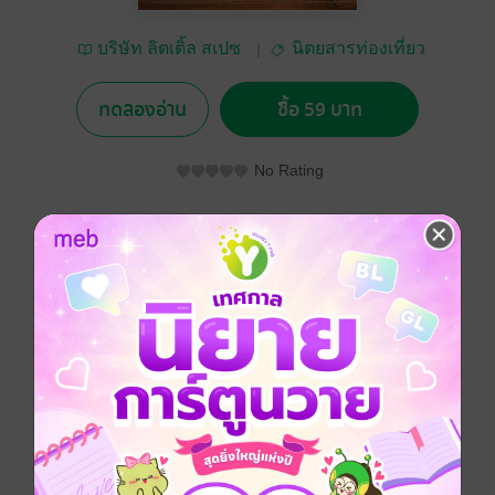
บริษัท ลิตเติ้ล สเปซ
นิตยสารท่องเที่ยว
จำกัด
ทดลองอ่าน
ซื้อ 59 บาท
No Rating
อยากได้
ซื้อเป็นของขวัญ
ติดตาม
แชร์
นิตยสาร Vacationist เป็น นิตยสารท่องเที่ยวภาษาไทย
ฉบับรายเดือน วางแผงทุกวันที่ 1 ของเดือน บนแผงหนังสือ
ชั้นนำทั้งกรุงเทพฯ และต่างจังหวัด ซึ่งเป็นศูนย์รวมของ
กลุ่มเป้าหมายที่เป็น Premium Mass เนื้อหาของนิตยสาร
ประกอบด้วยคอลัมภ์ที่ตอบสนองชีวิตที่ต้องการการพักผ่อน
ในหลากหลายรูปแบบ ไม่ว่าจะเป็นการเดินทางท่องเที่ยว