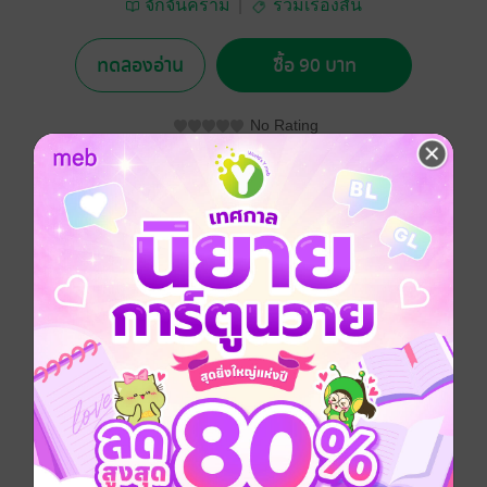
จั๊กจั่นคราม
รวมเรื่องสั้น
ทดลองอ่าน
ซื้อ 90 บาท
No Rating
อยากได้
ซื้อเป็นของขวัญ
ติดตาม
แชร์
ถ้าความบ้าคือความแตกต่าง
ผมก็ขอต้อนรับทุกท่านสู่โลกของความบ้า ที่ความบ้า...เป็น
เรื่องปกติ
เรื่องสั้น
ประเภทไฟล์
pdf