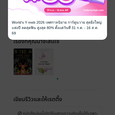
วันที่วางขาย
27 ตุลาคม 2563
ความยาว
42 หน้า
World's Y meb 2026 เทศกาลนิยาย การ์ตูนวาย สุดยิ่งใหญ่
ราคาปก
120 บาท (ประหยัด 25%)
แห่งปี ลดสุดฟิน สูงสุด 80% ตั้งแต่วันที่ 31 ก.ค. - 16 ส.ค.
69
เรื่องที่คุณน่าจะสนใจ
เขียนรีวิวและให้เรตติ้ง
หนังสือเล่มนี้เปิดให้แสดงความคิดเห็นได้เฉพาะ