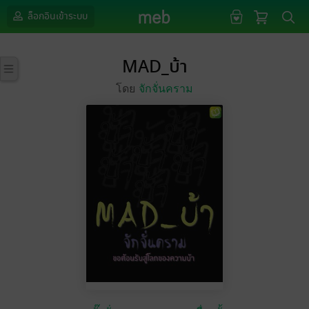
ล็อกอินเข้าระบบ
MAD_บ้า
โดย
จักจั่นคราม