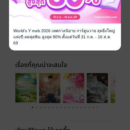
ราตรีสีนิลเป็นภาคต่อของ.. ด้วยหัวใจหรือไกปืนนะคะ
ประเภทไฟล์
epub, pdf
(สารบัญ)
วันที่วางขาย
28 พฤษภาคม 2557
World's Y meb 2026 เทศกาลนิยาย การ์ตูนวาย สุดยิ่งใหญ่
แห่งปี ลดสุดฟิน สูงสุด 80% ตั้งแต่วันที่ 31 ก.ค. - 16 ส.ค.
ความยาว
523 หน้า (≈ 78,903 คำ)
69
ราคาปก
198 บาท (ประหยัด 19%)
เรื่องที่คุณน่าจะสนใจ