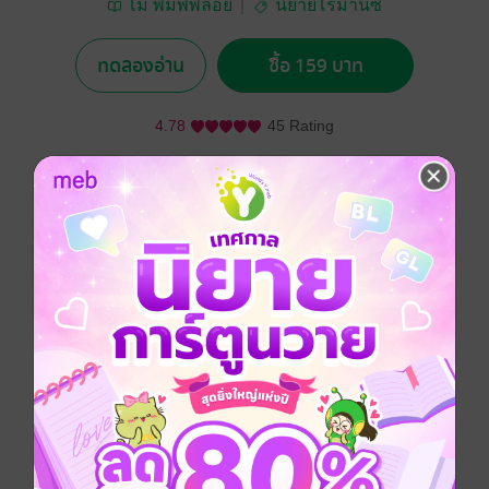
โม พิมพ์พลอย
นิยายโรมานซ์
ทดลองอ่าน
ซื้อ 159 บาท
4.78
45 Rating
อยากได้
ซื้อเป็นของขวัญ
ติดตาม
แชร์
หนี้ก้อนโตที่น้องชายก่อเอาไว้ให้ "ศศิจันทร์" ต้องมาชดใช้
ให้กับ "ปรเมศ" เจ้าของบ่อนหน้าเลือด เย็นชา และใจร้าย
มีบาดแผลหัวใจที่แสนลึก แต่บังเอิญเธอร้ายกว่า สงคราม
ระหว่างเขากับเธอก็เริ่มขึ้นท่ามกลางความเร่าร้อนและ
รุนแรงที่ต้องชดใช้กันด้วยหัวใจเลยทีเดียว
---