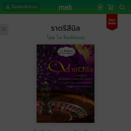
ล็อกอินเข้าระบบ
ราตรีสีนิล
โดย
โม พิมพ์พลอย