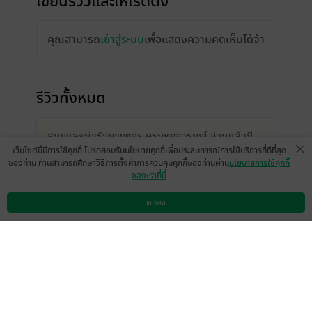
เขียนรีวิวและให้เรตติ้ง
คุณสามารถ
เข้าสู่ระบบ
เพื่อแสดงความคิดเห็นได้จ้า
รีวิวทั้งหมด
สนุกและน่ารักมากๆค่ะ ครบทุกอารมณ์ อ่านแล้วมี
เว็บไซต์นี้มีการใช้คุกกี้ โปรดยอมรับนโยบายคุกกี้เพื่อประสบการณ์การใช้บริการที่ดีที่สุด
ความสุข ชอบความรักของพระนาง ซื่อตรงกับความ
ของท่าน ท่านสามารถศึกษาวิธีการตั้งค่าการควบคุมคุกกี้ของท่านผ่าน
นโยบายการใช้คุกกี้
รู้สึกของตัวเองดี แถมนางเอกโหดได้ใจ แต่บทจะน่า
ของเราที่นี่
รักอะไรก้อฉุดนางไม่อยู่😍
ตกลง
ดาวน์โหลดแอป
วิธีการใช้งาน
ติดต่อเรา
- kamolmalp
หน้าที่ 1