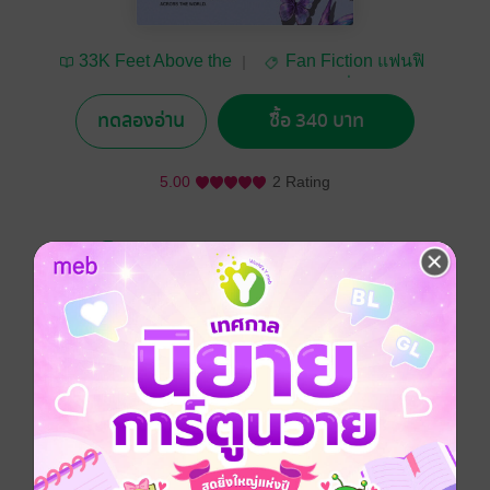
33K Feet Above the
Fan Fiction แฟนฟิ
Sea
คชั่น
ทดลองอ่าน
ซื้อ 340 บาท
5.00
2 Rating
อยากได้
ซื้อเป็นของขวัญ
ติดตาม
แชร์
"คืนนี้ท่านรู้ว่าจะเจอข้าได้ที่ไหน... ใช่ไหม?"
สถานที่ขึ้นชื่อเรื่องเหม็นคาวอย่างโยชิวาระไม่ใช่ที่ที่คน
อย่าง นารา ชิกามารุ จะไปเดินเอ้อระเหยลอยชายอยู่ได้
แต่สามัญชนคนธรรมดาหารู้ไม่ เรื่องลึกลับมากมายเกิด
ขึ้นที่โยชิวาระแห่งนี้