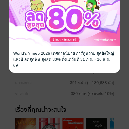
-ยามผีเสื้อสะบัดปีก หนึ่งชีวิตจะโรยรา อีกฟากหนึ่งของ
โลกจะเกิดพายุใหญ่ ใครกันที่อยู่ ณ ใจกลางแสนสงบนิ่ง-
Fanfiction แฟนฟิคชั่น
ดรามา
โรแมนติก
ย้อนยุค/พีเรียด
ญี่ปุ่น
World's Y meb 2026 เทศกาลนิยาย การ์ตูนวาย สุดยิ่งใหญ่
แห่งปี ลดสุดฟิน สูงสุด 80% ตั้งแต่วันที่ 31 ก.ค. - 16 ส.ค.
ประเภทไฟล์
pdf, epub
(สารบัญ)
69
วันที่วางขาย
31 ตุลาคม 2563
ความยาว
391 หน้า (≈ 130,683 คำ)
ราคาปก
380 บาท (ประหยัด 10%)
เรื่องที่คุณน่าจะสนใจ