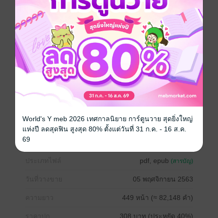
ฉันรู้ว่าโลกโซเชียลมันน่ากลัวและไว้ใจไม่ได้ แต่เธอดัน
กลายเป็นข้อยกเว้นซะงั้น
ความสัมพันธ์ของเราเริ่มจากตัวอักษร และฉันหวังว่ามัน
จะไปต่อได้เรื่อยๆจนเราได้สัมผัสกันจริงๆ แต่ดูเหมือนจะ
คิดผิดไปไกลเลยล่ะ
เราได้เจอกันแล้วก็จริง แต่...เธอไม่ใช่เธอ เธอไม่ใช่คนที่
อยู่หลังจอสี่เหลี่ยมมาร่วมสองเดือน นี่ฉันโดนหลอกหรอ...
World's Y meb 2026 เทศกาลนิยาย การ์ตูนวาย สุดยิ่งใหญ่
Girl love / Yuri
โรแมนติก
แห่งปี ลดสุดฟิน สูงสุด 80% ตั้งแต่วันที่ 31 ก.ค. - 16 ส.ค.
69
ประเภทไฟล์
pdf, epub
(สารบัญ)
วันที่วางขาย
05 พฤศจิกายน 2563
ความยาว
449 หน้า (≈ 82,148 คำ)
ราคาปก
308 บาท (ประหยัด 40%)