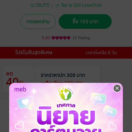
OILPS
นิยาย Girl Love/Yuri
ทดลองอ่าน
ซื้อ 183 บาท
5.00
10 Rating
โปรโมชันสุดพิเศษ
เวลาที่เหลือ 8 วัน
ลด
จากราคาปก 308 บาท
40
%
เหลือเพียง 183 บาท
อยากได้
ซื้อเป็นของขวัญ
ติดตาม
แชร์