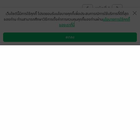
หน้าที่ 1
เว็บไซต์นี้มีการใช้คุกกี้ โปรดยอมรับนโยบายคุกกี้เพื่อประสบการณ์การใช้บริการที่ดีที่สุด
ของท่าน ท่านสามารถศึกษาวิธีการตั้งค่าการควบคุมคุกกี้ของท่านผ่าน
นโยบายการใช้คุกกี้
ของเราที่นี่
จ่ายเงินแล้วไม่เห็นได้หนังสือเลย
มีแล้ว -
ตกลง
ปรียารัตน์ พระวะภูตานนท์
ดาวน์โหลดแอป
วิธีการใช้งาน
ติดต่อเรา
0
26 ก.พ. 2565
6:47 น.
ดู 1 ความเห็นย่อย
ตามมาจากเรื่อง Vlog ค่ะ
น่ารักไม่แพ้กันเลย หวานๆ ละมุนๆ ยิ้มตาม
ตลอดเรื่อง ไม่อยากให้จบเลยค่ะ ปล.แอบอยาก
เห็นคนพี่เป็นเมียอีกจัง 555
มีแล้ว -
หมูหวาน3340
1
24 ม.ค. 2564
8:44 น.
สนุกค่ะ
มีแล้ว -
nncn
1
24 ธ.ค. 2563
15:52 น.