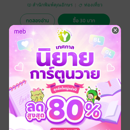
สำนักพิมพ์คุณอักษร
ท่องเที่ยว
ทดลองอ่าน
ซื้อ 30 บาท
No Rating
อยากได้
ซื้อเป็นของขวัญ
ติดตาม
แชร์
ท่านจะได้รับความสนุกสนานเพลิดเพลินในการเที่ยวงาน
ลอยกระทงแบบออนไลน์ เมื่อได้ไปกับหนังสือเล่มนี้อย่างที่
ไม่เคยมีมาก่อน
ประเภทไฟล์
pdf
วันที่วางขาย
29 ตุลาคม 2563