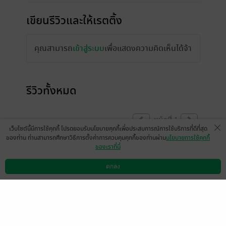
เขียนรีวิวและให้เรตติ้ง
คุณสามารถ
เข้าสู่ระบบ
เพื่อแสดงความคิดเห็นได้จ้า
รีวิวทั้งหมด
หน้าที่ 1
เว็บไซต์นี้มีการใช้คุกกี้ โปรดยอมรับนโยบายคุกกี้เพื่อประสบการณ์การใช้บริการที่ดีที่สุด
ของท่าน ท่านสามารถศึกษาวิธีการตั้งค่าการควบคุมคุกกี้ของท่านผ่าน
นโยบายการใช้คุกกี้
ของเราที่นี่
สมัยเป็นนักเรียน ต้องมีติดตัวตลอด
Anakin9614
ตกลง
ดาวน์โหลดแอป
วิธีการใช้งาน
ติดต่อเรา
0
28 ธ.ค. 2563
14:41 น.
สนุกมาก
มีแล้ว -
Boonyarit Charnchayasu
0
k
2 พ.ย. 2563
19:52 น.