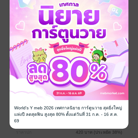
SET เฉินเฮ่าหนาน สุภาพบุรุษทรชน 1 (เล่ม 1-6)
เรื่องราวทั้งหมดดก่อนที่ ""เฉินเฮ่าหนาน"" ตัวเอกของ ""กู๋
หว่าไจ๋"" จะเข้าสู่วงการนักเลง
การ์ตูนจีน
กำลังภายใน
แอกชัน
แฟนตาซี
ซีรีส์
เฉินเฮ่าหนาน สุภาพบุรุษทรชน
ประเภทไฟล์
pdf
World's Y meb 2026 เทศกาลนิยาย การ์ตูนวาย สุดยิ่งใหญ่
วันที่วางขาย
30 ตุลาคม 2563
แห่งปี ลดสุดฟิน สูงสุด 80% ตั้งแต่วันที่ 31 ก.ค. - 16 ส.ค.
ความยาว
743 หน้า
69
ราคาปก
420 บาท (ประหยัด 38%)