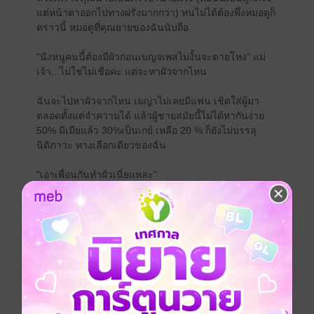
แต่หน้าตาออกไปทางฝรั่งมากกว่า) ทนไม่ได้ต้องพึ่งหมอดูก็
คราวนี้ หมอดูที่คุณยายของฉันนับถือ
"นังหนูคนนี้ต้องมีผัวก่อนเบญจเพสไม่งั้นจะตายโหง" แม่
เจ้า...ไม่ใช่ไม่เชื่อค่ะ แต่จะหาผัวจากไหน
ฉันจะไปหาผัวจากไหน เมญ่าไม่เคยมีแฟน เชิดใส่ผู้มา
ตลอดตั้งแต่จำความได้ แล้วผู้ชายสมัยนี้ไม่ได้หากันง่าย
50% มีเมียแล้ว 30%เป็นเกย์ เหลือ 20 % ก็ยังไม่บรรลุ
นิติภาวะ ทางเลือกเดียวของฉัน
"เอาเพื่อนกันทำผัวเนี่ยแหละ"
ปุณกรณ์ หรือหมอปั้น เป็นเพื่อนสนิทของเมญ่า ตั้งแต่สมัย
เรียนมัธยม เขาคนนี้แหละทางรอดทางเดียวของเมญ่า
"เอาเพื่อนกันก็ยังดีกว่าเอากับใครไม่รู้จัก"
คำปลอมใจของเมญ่าที่พูดกับตัวเอง
บังเอิญเป็นผัวเธอ (หมอปั้น เมญ่า) -จำหน่ายแล้ว
บังเอิญรัก..ลึกซึ้ง (หมอก้อง ทานตะวัน) - จำหน่ายแล้ว
บังเอิญ..เผลอใจ (หมอพี น้อยหน่า) - จำหน่ายแล้ว
บังเอิญ..หลงเธอ (หมอของขวัญ เมธัช) จำหน่ายแล้ว