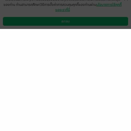
ของท่าน ท่านสามารถศึกษาวิธีการตั้งค่าการควบคุมคุกกี้ของท่านผ่าน
นโยบายการใช้คุกกี้
ของเราที่นี่
มาให้กำลังใจคะ💝🥰
ตกลง
มีแล้ว -
Dow
ดาวน์โหลดแอป
วิธีการใช้งาน
ติดต่อเรา
0
11 พ.ค. 2568
3:45 น.
ชอบบหมอปั้นมากกก เคมีเข้ากะนกับเมญ่าสุดๆ
รักกันมานานแต่ไม่กล้าบอกกัน แอบดราม่าแค่
นิดเดียววว ยังดีที่หมอปั้นมั่นคง น่ารักมากกค่ะ
มีแล้ว -
Jajang
1
3 มิ.ย. 2567
0:57 น.
ดู 1 ความเห็นย่อย
สนุกมากอ่านแล้วอ่านอีก ไปฟังนิยายเสียงฟิน
ไปอีก
Hora63
1
22 มี.ค. 2567
5:30 น.
ดู 1 ความเห็นย่อย