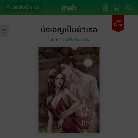
ล็อกอินเข้าระบบ
บังเอิญเป็นผัวเธอ
โดย
กาแฟหอมกรุ่น