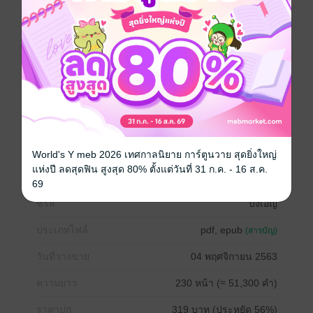
==================
ใครที่อ่านออนไลน์มาแล้ว ให้อ่านใหม่ตั้งแต่ต้นนะคะ
เพราะมีการแก้ไขเนื้อเรื่องให้สมจริง
โหลด sample อ่านก่อนนะคะ
******
ปกนิยายและภาพประกอบเป็นฝีมือโดยนักวาดมืออาชีพ
ลิขสิทธิ์ปกเป็นของกาแฟหอมกรุ่น ไม่อนุญาตให้ก็อปปี้
ดัดแปลงทำซ้ำหรือนำภาพไปเจนเอไอ หากนักอ่านหรือนัก
วาดพบเห็นสามารถแจ้งได้ที่เพจ กาแฟหอมกรุ่น
World's Y meb 2026 เทศกาลนิยาย การ์ตูนวาย สุดยิ่งใหญ่
โรมานซ์
โรแมนติก
18+
อีโรติก
แห่งปี ลดสุดฟิน สูงสุด 80% ตั้งแต่วันที่ 31 ก.ค. - 16 ส.ค.
69
ซีรีส์
บังเอิญ
ประเภทไฟล์
pdf, epub
(สารบัญ)
วันที่วางขาย
04 พฤศจิกายน 2563
ความยาว
230 หน้า (≈ 51,300 คำ)
ราคาปก
319 บาท (ประหยัด 56%)