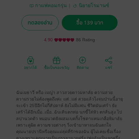
กาแฟหอมกรุ่น
นิยายโรมานซ์
ทดลองอ่าน
ซื้อ 139 บาท
4.90
86 Rating
อยากได้
ซื้อเป็นของขวัญ
ติดตาม
แชร์
ฉันเมธาวี หรือ เมญ่า สาวสวยดาวมหาลัย ความสวย
ความรวยไม่ต้องพูดถึงค่ะ แต่..แต่ สวยแล้วไงจนป่านนี้อายุ
จะเข้า 25ปีอีกไม่กี่สัปดาห์ ยังไม่มีแฟน ชีวิตมันเศร้า ยัง
เศร้าได้อีกเมื่อ..เมื่อ..ฉันเดินตกท่อ นกขี้ใส่หัว ตกส้นสูง ไป
สปานวดตัว หมอนวดยังผสมเบคกิ้งโซดาแทนเกลือหิมาลัย
เพราะดูผิด ความซวยต่างๆ วิ่งเข้ามาหาจนฉันตกใจ
คุณนายปรานีหรือคุณแม่สุดที่รักของฉัน ผู้ไม่เคยเชื่อเรื่อง
ดวงเพราะคุณนายเป็นภรรยานายฝรั่ง (พ่อฉันเป็นลูกครึ่ง