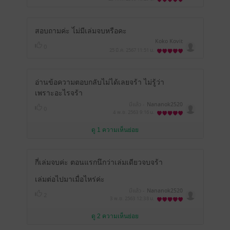
สอบถามค่ะ ไ่ม่มีเล่มจบหรือคะ
Koko Kovit
0
25 มี.ค. 2567
11:51 น.
อ่านข้อความตอบกลับไม่ได้เลยจร้า ไม่รู้ว่า
เพราะอะไรจร้า
มีแล้ว -
Nananok2520
0
4 พ.ย. 2563
9:16 น.
ดู 1 ความเห็นย่อย
กี่เล่มจบค่ะ ตอนแรกนึกว่าเล่มเดียวจบจร้า
เล่มต่อไปมาเมื่อไหร่ค่ะ
มีแล้ว -
Nananok2520
2
3 พ.ย. 2563
12:38 น.
ดู 2 ความเห็นย่อย