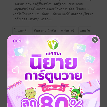
แต่น่าแปลกที่เธอรู้สึกเหมือนเคยรู้จักกับเขามาก่อน
เหตุผลที่แท้จริงในการรับเธอเข้าทำงานคืออะไรกันแน่
หากไม่ใช่เพราะเงินเดือนมันดีมาก เธอก็ไม่อยากอยู่ให้เขา
แกล้งเธอจนหัวหมุนหรอกนะ
โรแมนติก
สืบสวน / นักสืบ
แฟนตาซี
แอบรัก
ประเภทไฟล์
pdf, epub
(สารบัญ)
วันที่วางขาย
02 พฤศจิกายน 2563
ความยาว
131 หน้า (≈ 28,077 คำ)
ราคาปก
89 บาท
เรื่องที่คุณน่าจะสนใจ