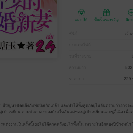
อยากได้
ซื้อเป็นของขวัญ
ติด
ซีรีส์
เจ้า
ประเภทไฟล์
วันที่วางขาย
ความยาว
502
ราคาปก
229 
เฉิง’ มีปัญหาขัดแย้งกับพ่อบังเกิดเกล้า และทำให้ทั้งคู่ตกอยู่ในอันตรายว่าอาจจะถู
ลู่เป๋าเหยียน ตามข้อตกลงของถังอวี้หลันแม่ของลู่เป๋าเหยียนและซูอี้เฉิง เ
ารแต่งงานในครั้งนี้เธอไม่ได้คาดหวังอะไรทั้งนั้น เพราะในอีกสองปีข้างหน้า