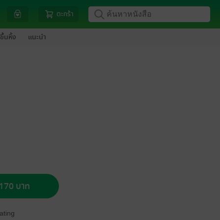
ตะกร้า
ขึ้นหิ้ง
แนะนำ
อ 170 บาท
ating