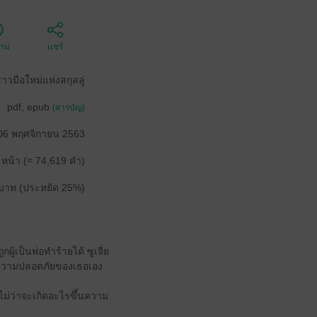
ตาม
แชร์
สาวมือใหม่แห่งสกุลลู่
pdf, epub
(สารบัญ)
06 พฤศจิกายน 2563
 หน้า (≈ 74,619 คำ)
บาท (ประหยัด 25%)
กผู้เป็นพ่อทำร้ายได้ ซูเจี่ย
พื่อความปลอดภัยของเธอเอง
 ไม่ว่าจะเกิดอะไรขึ้นความ