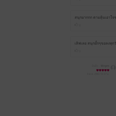
สนุกมากกก ตามลุ้นเอาใจช
0
เลิฟเลย สนุกมั้กๆขอลงทุก
0
มีแล้ว -
Mnpm
9 พ.ย. 2563
10:37 น.