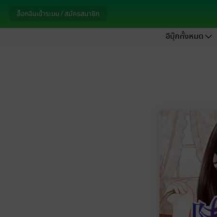
ล็อกอินเข้าระบบ / สมัครสมาชิก
อีบุ๊กทั้งหมด