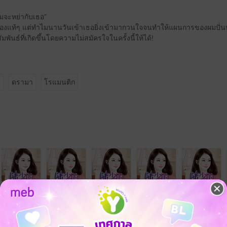
 ผมจะหย่ากับเธอ”
กไปเองแท้ๆ แต่ทำไมนานวันเข้าเธอยิ่งเข้ามากวนใจจนทำให้แผนการของผมปั่
พันธ์ที่เกิดขึ้นโดยความไม่สมัครใจในครั้งนี้ให้ได้!
ล
ดรามา
โรแมนติก