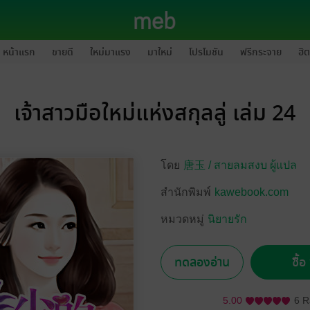
หน้าแรก
ขายดี
ใหม่มาแรง
มาใหม่
โปรโมชัน
ฟรีกระจาย
ฮิต
เจ้าสาวมือใหม่แห่งสกุลลู่ เล่ม 24
โดย
唐玉 /
สายลมสงบ ผู้แปล
สำนักพิมพ์
kawebook.com
หมวดหมู่
นิยายรัก
ทดลองอ่าน
ซื้
5.00
6 R