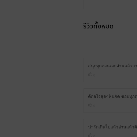
รีวิวทั้งหมด
สนุกทุกตอนเลยอ่านแล้ววา
0
ดีต่อใจสุดๆฟินจัด ชอบทุก
0
น่ารักเกินไปแล้วอ่านแล้ว
0