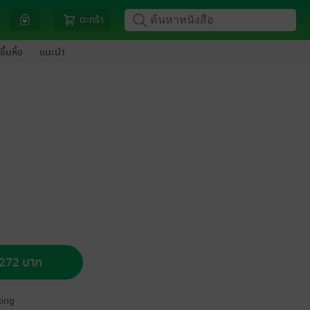
ตะกร้า
ขึ้นหิ้ง
แนะนำ
อ 272 บาท
ing