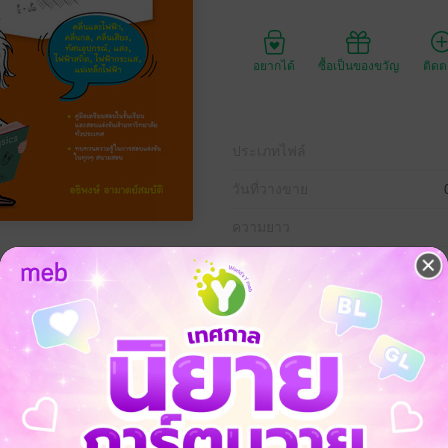
อยากได้
ซื้อเป็นของขวัญ
ติด
ประเภทไฟล์
วันที่วางขาย
ความยาว
ราคาปก
320 
ั้นมัธยมศึกษาตอนปลาย ในส่วนของคลื่นและไฟฟ้า ไม่ว่าจะเป็น คลื่นกล คลื่
รของกระทรวงศึกษาธิการ ใช้อ่านสำหรับการเตรียมตัวสอบในชั้นเรียน หรือ
ทวนความรู้ในการสอบแข่งขันในทุกๆ สนามสอบ โดยผู้เขียนได้อธิบายเนื้อ
ภายในเล่มเดียว พร้อมพิสูจน์และบรรยายถึงที่มาของสมการต่างๆ ไว้อย่างล
กในแต่ละส่วนของเนื้อหา โดยโจทย์ตัวอย่างจะเรียบเรียงจากระดับพื้นฐาน