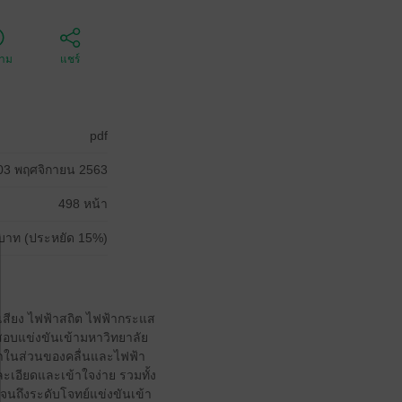
ตาม
แชร์
pdf
03 พฤศจิกายน 2563
498 หน้า
บาท (ประหยัด 15%)
นเสียง ไฟฟ้าสถิต ไฟฟ้ากระแส
สอบแข่งขันเข้ามหาวิทยาลัย
หาในส่วนของคลื่นและไฟฟ้า
ะเอียดและเข้าใจง่าย รวมทั้ง
จนถึงระดับโจทย์แข่งขันเข้า