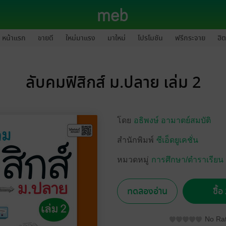
หน้าแรก
ขายดี
ใหม่มาแรง
มาใหม่
โปรโมชัน
ฟรีกระจาย
ฮิต
ลับคมฟิสิกส์ ม.ปลาย เล่ม 2
โดย
อธิพงษ์ อามาตย์สมบัติ
สำนักพิมพ์
ซีเอ็ดยูเคชั่น
หมวดหมู่
การศึกษา/ตำราเรียน
ทดลองอ่าน
ซื้
No Rat