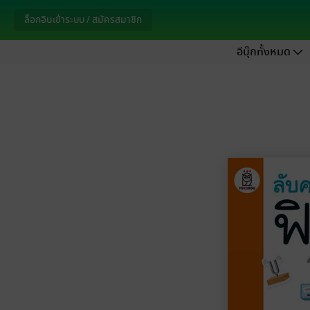
ล็อกอินเข้าระบบ / สมัครสมาชิก
อีบุ๊กทั้งหมด