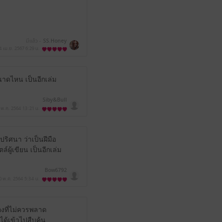
มีแล้ว -
SS.Honey
4 เม.ย. 2567
6:29 น.
นาดไหน เป็นอีกเล่ม
Siby&Bull
 พ.ค. 2564
13:21 น.
ริศนา ว่าเป็นฝีมือ
ู้เขียน เป็นอีกเล่ม
Bow6792
0 พ.ค. 2564
5:34 น.
่องที่ไม่ควรพลาด
ได้เข้าไปสืบค้น