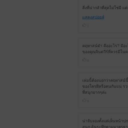
สิ่งที่น่ากลัวที่สุดไม่ใช่ผี แ
แสดงสปอยล์
0
คฤหาสน์ดำ คืออะไร? มีอะไ
ของคุณจินตวีร์ที่ควรมีใน
0
เล่มนี้ต้องบอกว่าคฤหาสน์น
ของใครผีหรือคนกันแน่ รว
ที่สนุกมากๆค่ะ
0
น่าจับจองตั้งแต่เห็นหน้าป
สนุก ลุ้นระทึกตามมาตรฐานจ