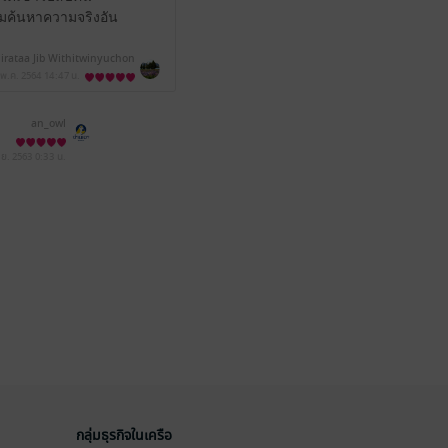
วมค้นหาความจริงอัน
irataa Jib Withitwinyuchon
 พ.ค. 2564
14:47 น.
an_owl
.ย. 2563
0:33 น.
กลุ่มธุรกิจในเครือ