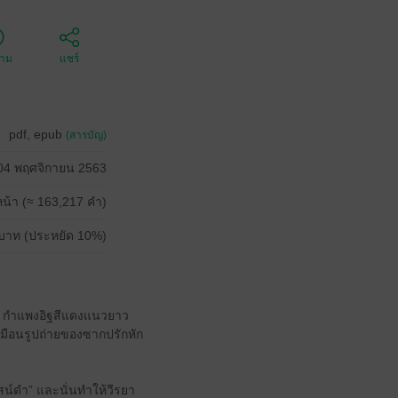
ตาม
แชร์
pdf, epub
(สารบัญ)
04 พฤศจิกายน 2563
น้า (≈ 163,217 คำ)
บาท (ประหยัด 10%)
ต! กำแพงอิฐสีแดงแนวยาว
มือนรูปถ่ายของซากปรักหัก
าสน์ดำ” และนั่นทำให้วีรยา