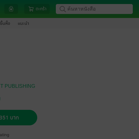
ตะกร้า
ขึ้นหิ้ง
แนะนำ
T PUBLISHING
ญ
อ 351 บาท
ating