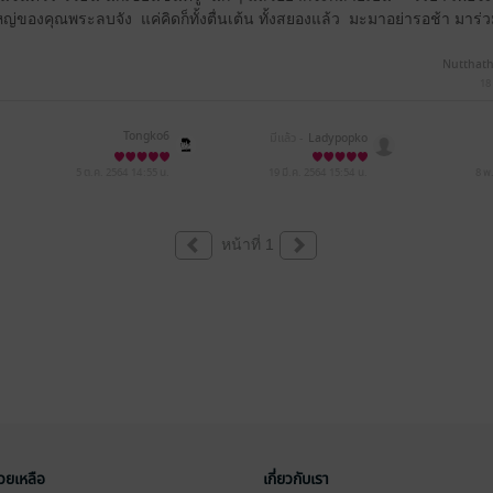
ของคุณพระลบจัง แค่คิดก็ทั้งตื่นเต้น ทั้งสยองแล้ว มะมาอย่ารอช้า มาร่
Nutthath
18
Tongko6
มีแล้ว -
Ladypopko
5 ต.ค. 2564
14:55 น.
19 มี.ค. 2564
15:54 น.
8 พ
หน้าที่ 1
่วยเหลือ
เกี่ยวกับเรา