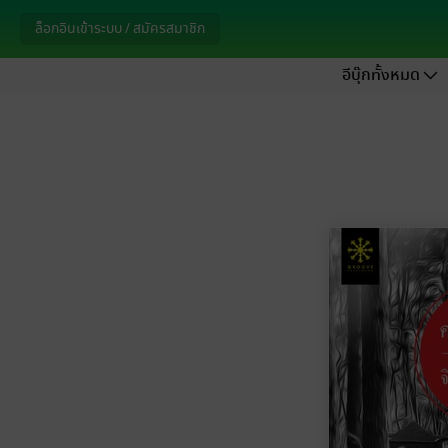
ล็อกอินเข้าระบบ / สมัครสมาชิก
อีบุ๊กทั้งหมด