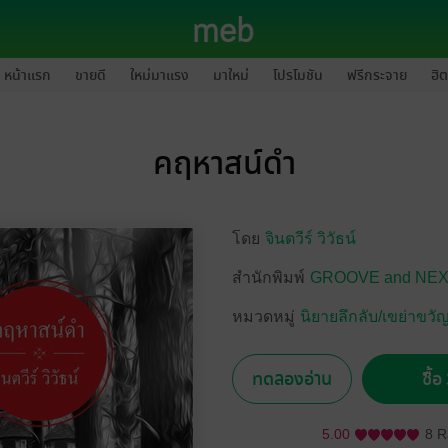
หน้าแรก
ขายดี
ใหม่มาแรง
มาใหม่
โปรโมชัน
ฟรีกระจาย
ฮิต
คฤหาสน์ดำ
โดย
จินตวีร์ วิวัธน์
สำนักพิมพ์
GROOVE and NEX
หมวดหมู่
นิยายลึกลับ/เขย่าขวั
ทดลองอ่าน
ซื้
5.00
8 R