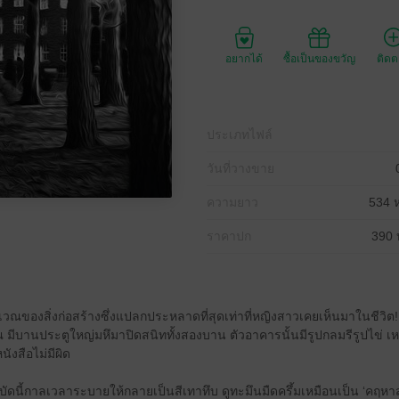
อยากได้
ซื้อเป็นของขวัญ
ติด
ประเภทไฟล์
วันที่วางขาย
ความยาว
534 ห
ราคาปก
390 
วณของสิ่งก่อสร้างซึ่งแปลกประหลาดที่สุดเท่าที่หญิงสาวเคยเห็นมาในชีวิ
ีบานประตูใหญ่มหึมาปิดสนิททั้งสองบาน ตัวอาคารนั้นมีรูปกลมรีรูปไข่ เห
ังสือไม่มีผิด
้น บัดนี้กาลเวลาระบายให้กลายเป็นสีเทาทึบ ดูทะมึนมืดครึ้มเหมือนเป็น ‘คฤห