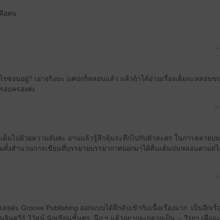
ต่คือคน
2
รซ่อนอยู่? เอาจริงนะ แค่ปกก็หลอนแล้ว แล้วถ้าได้อ่านเรื่องเต็มจะหลอนข
ครอบครองค่ะ
30
ี้เต็มไปด้วยความลับค่ะ อ่านแล้วรู้สึกลุ้นระทึกไปกับตัวละคร ในการคลายปมป
มทั้งสำนวนการเขียนที่บรรยายบรรยากาศออกมาได้ตื่นเต้นปนหลอนตามสไตล์ผ
3
กเลยค่ะ Groove Publishing ออกแบบได้ลึกลับเข้ากับเนื้อเรื่องมาก เป็นอีกเรื
ินตวีร์ วิวัธน์ นักเขียนชั้นครู นึก ๆ แล้วอยากจะกลายเป็น -- วีรยา เพื่อจะ