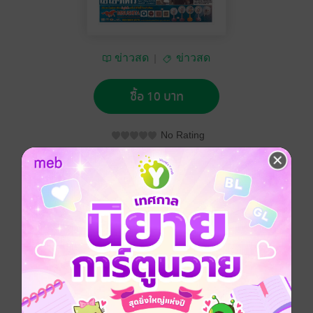
ข่าวสด
ข่าวสด
ซื้อ 10 บาท
No Rating
อยากได้
ซื้อเป็นของขวัญ
ติดตาม
แชร์
หนังสือพิมพ์ข่าวสด วันพฤหัสบดีที่ 5 พฤศจิกายน พ.ศ.2563
ประเภทไฟล์
pdf