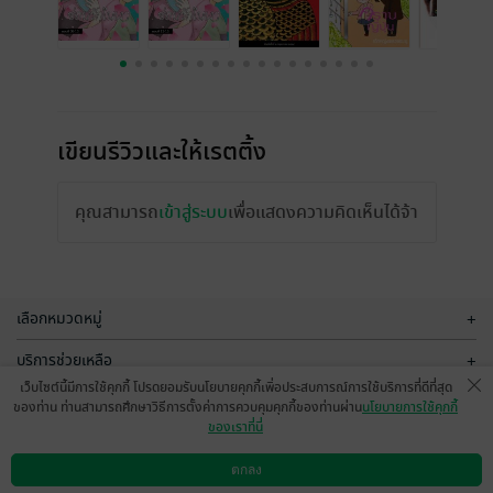
เขียนรีวิวและให้เรตติ้ง
คุณสามารถ
เข้าสู่ระบบ
เพื่อแสดงความคิดเห็นได้จ้า
เลือกหมวดหมู่
+
บริการช่วยเหลือ
+
เว็บไซต์นี้มีการใช้คุกกี้ โปรดยอมรับนโยบายคุกกี้เพื่อประสบการณ์การใช้บริการที่ดีที่สุด
เกี่ยวกับเรา
+
ของท่าน ท่านสามารถศึกษาวิธีการตั้งค่าการควบคุมคุกกี้ของท่านผ่าน
นโยบายการใช้คุกกี้
ของเราที่นี่
กลุ่มธุรกิจในเครือ
+
ตกลง
ดาวน์โหลดแอป
วิธีการใช้งาน
ติดต่อเรา