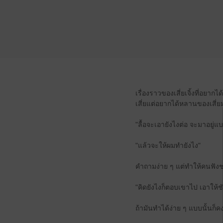
เรื่องราวของเสี่ยเจิ้งที่อยาก
เสี่ยแต่อยากได้หลานของเสี่
"ลื้อจะเอายังไงต่อ จะมาอยู่
"แล้วจะให้ผมทำยังไง"
คำถามง่าย ๆ แต่ทำให้คนฟังชะ
"คิดยังไงก็ตอบเขาไป เอาให้ช
ถ้ามันทำได้ง่าย ๆ แบบนั้นก็ค