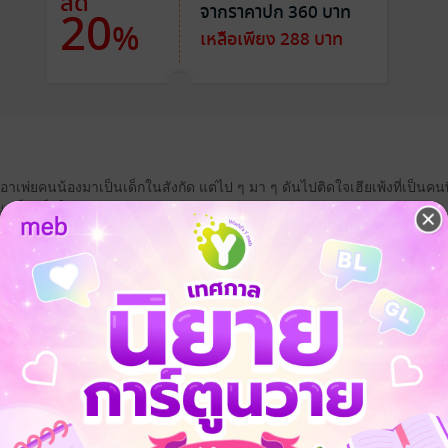
ลด
จากราคาปก 360 บาท
20
%
เหลือเพียง 288 บาท
ได้อาเพ่ยคนน้องมาเป็นเด็กในสังกัด แต่ไป ๆ มา ๆ ดันไปติดใจเฮียเพ้งที่เป็นคน
ยมาเป็นเด็กในสังกัดของตัวเองแทน
แบบคาราคาซังแบบนี้ไม่ได้นะ"
งักนิ่งค้าง และได้แต่ถอนหายใจเพราะแม้แต่ตัวเองถ้าเจอปัญหาแบบนี้ก็ไม่ร
ัดเจนไม่ได้หรือไงวะ"
งทำไปแล้ว แต่ทุกอย่างมันไม่ง่ายแบบนั้น ก็เลยไม่รู้จะทำยังไง