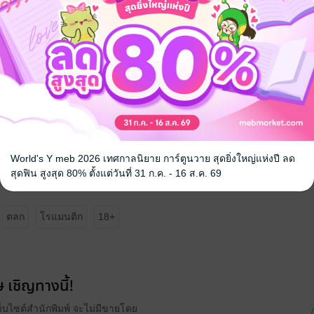
ปเป็นเมียเก็บ เฮียจะตอบไปยังไง"
 ๆ"
าเพ่ยก็หยิบโทรศัพท์ขึ้นมาพิมพ์ข้อความบางอย่างลงไปอย่างรวดเร็ว
คบกับเสี่ย"
เพ้งเอง เรื่องนี้ไว้เป็นหน้าที่ของเสี่ยเอง อาเพ่ยไม่ต้องกังวล"
World's Y meb 2026 เทศกาลนิยาย การ์ตูนวาย สุดยิ่งใหญ่แห่งปี ลด
สุดฟิน สูงสุด 80% ตั้งแต่วันที่ 31 ก.ค. - 16 ส.ค. 69
ตลก
โรแมนติก
18+
 เชิญทางนี้!
ว็บไซต์สำนักพิมพ์ จะไม่มีขายโดย