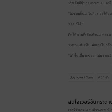
"ถ้าเฮียมีผู้ชายมาชอบจะเอาไ
"ไม่ชอบก็บอกไปสิวะ จะได้จบ
"เออ ก็ได้"
คิดได้ตามที่เฮียเพ้งบอกและอ
"เพราะเฮียเพ้ง เพ่ยเลยไม่กล้า
"ได้ งั้นเสี่ยจะขออาเพ่ยจากเฮีย
Boy love / Yaoi
ดรามา
สนใจเวอร์ชันกระดาษ
เวอร์ชันกระดาษมีวางขายที่เ