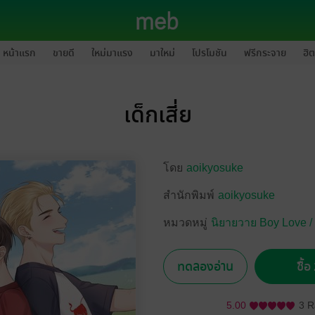
หน้าแรก
ขายดี
ใหม่มาแรง
มาใหม่
โปรโมชัน
ฟรีกระจาย
ฮิต
เด็กเสี่ย
โดย
aoikyosuke
สำนักพิมพ์
aoikyosuke
หมวดหมู่
นิยายวาย Boy Love /
ทดลองอ่าน
ซื้
5.00
3 R