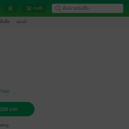
ตะกร้า
ขึ้นหิ้ง
แนะนำ
 Yaoi
อ 288 บาท
ating