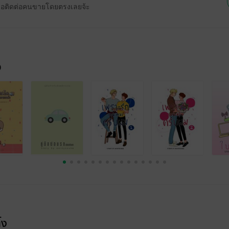
รือติดต่อคนขายโดยตรงเลยจ้ะ
จ
้ง