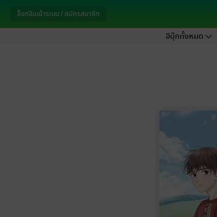
ล็อกอินเข้าระบบ / สมัครสมาชิก
อีบุ๊กทั้งหมด