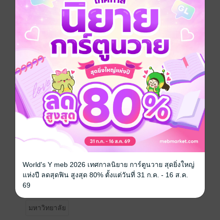
"นี่แหละดีที่สุดสำหรับฉันแล้ว"
เขาถอนหายใจออกมาเฮือกใหญ่ ยกมือขึ้นกอดอก มองฉัน
ด้วยสายตานิ่ง ๆ
"นายจะให้พูดยังไงบอกมาสิ"
"ผัวขา เมียขอโทษ เมียผิดไปแล้ว"
"ฮะ!!?"
--------------
** เพิ่มตอนพิเศษให้ตามคำเรียกร้องแล้วนะคะ สำหรับใคร
เคยซื้อหนังสือไปก่อนหน้านี้ สามารถเข้ามาอ่านตอนพิเศษ
โดยไม่ต้องเสียค่าใช้จ่ายเพิ่ม ขอบคุณต้องการตอบรับที่ดี
เกินคาด และ ความรักที่มีให้กันนะคะ **
___________
World's Y meb 2026 เทศกาลนิยาย การ์ตูนวาย สุดยิ่งใหญ่
แห่งปี ลดสุดฟิน สูงสุด 80% ตั้งแต่วันที่ 31 ก.ค. - 16 ส.ค.
69
รักวัยรุ่น
ตลก
โรแมนติก
ตบจูบ
มหาวิทยาลัย