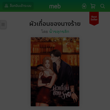
ล็อกอินเข้าระบบ
ผัวเถื่อนของนางร้าย
โดย
น้ำขลุกขลิก