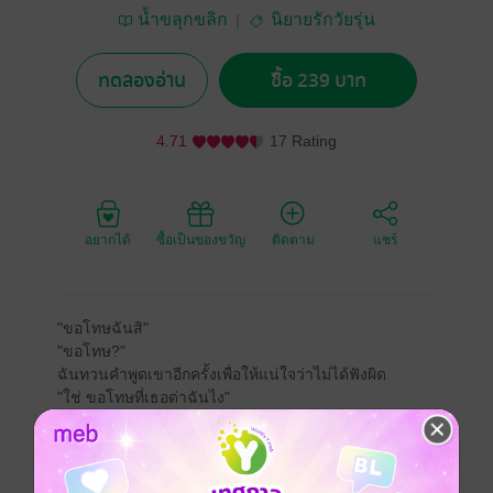
น้ำขลุกขลิก
นิยายรักวัยรุ่น
ทดลองอ่าน
ซื้อ 239 บาท
4.71
17 Rating
อยากได้
ซื้อเป็นของขวัญ
ติดตาม
แชร์
"ขอโทษฉันสิ"
"ขอโทษ?"
ฉันทวนคำพูดเขาอีกครั้งเพื่อให้แน่ใจว่าไม่ได้ฟังผิด
"ใช่ ขอโทษที่เธอด่าฉันไง"
"เฮอะ แค่นี้ใช่ไหม ขอโทษ"
ฉันพูดขอโทษส่ง ๆ ตามที่เขาต้องการแต่ดูเหมือนเจ้าตัว
จะยังไม่พอใจ
"พูดให้มันดี ๆ หน่อย"