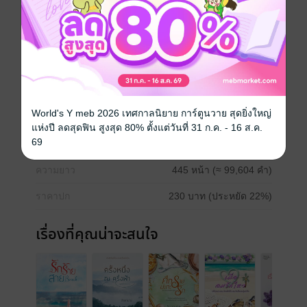
ท้องแน่นกับแผ่นอกแกร่งเข้ามาวนเวียนใกล้ชิด แม้กระทั่ง
ในห้องนอน!
อักขระและรหัสลับแสนซับซ้อน คนร้ายยังลงมืออย่างต่อ
เนื่อง แต่ดูเหมือนจะไม่ยากเท่าการต้องรับมือกับภารกิจ
ภายในองค์กรที่มีกล้ามท้อง แผ่นอกและหัวใจเป็นเดิมพัน
ภารกิจลับ...กลายเป็นภารกิจเซ็กซี่ขยี้ใจไปได้อย่างไรกัน
World's Y meb 2026 เทศกาลนิยาย การ์ตูนวาย สุดยิ่งใหญ่
ประเภทไฟล์
pdf, epub
(สารบัญ)
แห่งปี ลดสุดฟิน สูงสุด 80% ตั้งแต่วันที่ 31 ก.ค. - 16 ส.ค.
69
วันที่วางขาย
07 พฤศจิกายน 2563
ความยาว
445 หน้า (≈ 99,604 คำ)
ราคาปก
230 บาท (ประหยัด 22%)
เรื่องที่คุณน่าจะสนใจ