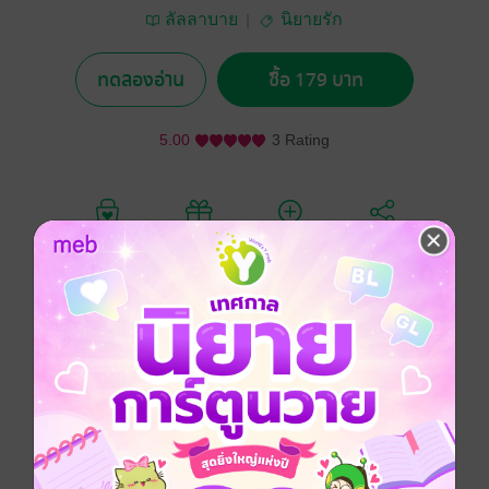
ลัลลาบาย
นิยายรัก
ทดลองอ่าน
ซื้อ 179 บาท
5.00
3 Rating
อยากได้
ซื้อเป็นของขวัญ
ติดตาม
แชร์
ชีวิตที่แสนเรียบง่ายน่าเบื่อของลลนา กลับกลายเป็นชีวิตที่
โลดโผนและเต็มไปด้วยสีสัน เมื่อเธอถูกดึงตัวเข้าไปร่วม
งานกับองค์กรลับ ภารกิจของเธอคือการถอดรหัสจาก
อักขระโบราณ ที่โยงใยไปถึงการโจรกรรมภาพเขียนห้า
ภาพจากพิพิธภัณฑ์ห้าแห่งทั่วยุโรป โดยมีคู่หูเป็นสายลับ
หนุ่มที่หล่อเหลาเหมือนนายแบบโฆษณากางเกงชั้นใน
และชอบทำหน้างอ คอหัก เป็นปลาทูแม่กลอง แม้ปากบอก
ว่าไม่ชอบเธอ แต่เขากลับออกอาการ 'อ่อยแรง' พากล้าม