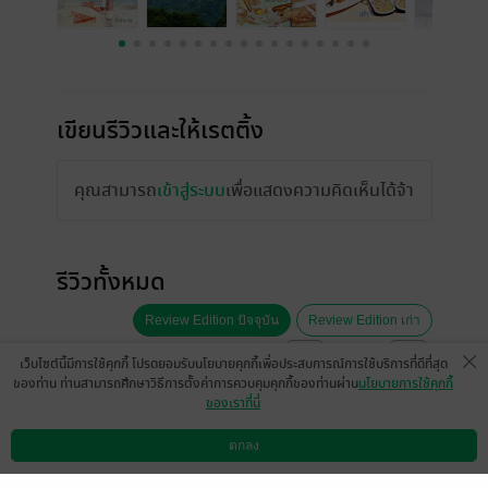
เขียนรีวิวและให้เรตติ้ง
คุณสามารถ
เข้าสู่ระบบ
เพื่อแสดงความคิดเห็นได้จ้า
รีวิวทั้งหมด
Review Edition ปัจจุบัน
Review Edition เก่า
หน้าที่ 1
เว็บไซต์นี้มีการใช้คุกกี้ โปรดยอมรับนโยบายคุกกี้เพื่อประสบการณ์การใช้บริการที่ดีที่สุด
ของท่าน ท่านสามารถศึกษาวิธีการตั้งค่าการควบคุมคุกกี้ของท่านผ่าน
นโยบายการใช้คุกกี้
ของเราที่นี่
สนุกดีค่ะ
ตกลง
ดาวน์โหลดแอป
วิธีการใช้งาน
ติดต่อเรา
มีแล้ว -
chomjun
0
21 พ.ค. 2564
18:39 น.