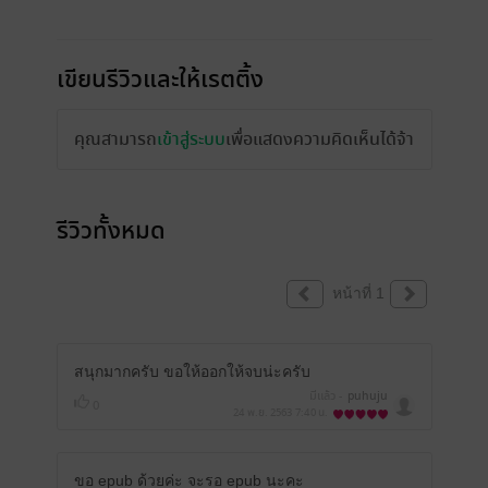
เขียนรีวิวและให้เรตติ้ง
คุณสามารถ
เข้าสู่ระบบ
เพื่อแสดงความคิดเห็นได้จ้า
รีวิวทั้งหมด
หน้าที่ 1
สนุกมากครับ ขอให้ออกให้จบน่ะครับ
มีแล้ว -
puhuju
0
24 พ.ย. 2563
7:40 น.
ขอ epub ด้วยค่ะ จะรอ epub นะคะ