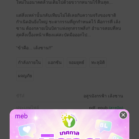
ใหม่ในอนาคตล้วนเต็มไปด้วยขวากหนามไร้สิ้นสุด...
แต่สิ่งเหล่านั้นกลับเทียบไม่ได้เลยกับความจริงของชาติ
กำเนิดอันยิ่งใหญ่ ชะตากรรมที่ถูกกำหนดไว้ คือการที่ เล้ง
ซาน ต้องกลายเป็นบิดาแห่งทุกสรรพสิ่ง!! อำนาจสยบที่ลบ
สุดสิ่งเบื้องหน้าเพียงแค่สะบัดมือออกไป...
“ข้าคือ... เล้งซาน!!”
กำลังภายใน
แอกชัน
จอมยุทธ์
ทะลุมิติ
ผจญภัย
ซีรีส์
อสูรมังกรฟ้า เล้งซาน
ประเภทไฟล์
pdf, epub
(สารบัญ)
วันที่วางขาย
06 พฤศจิกายน 2563
ความยาว
709 หน้า (≈ 116,078 คำ)