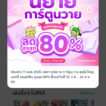
ภาคแยกสปินออฟของ "เกิดใหม่ทั้งทีก็เป็นสไลม์ไซะแล้ว"
กับการท่องเที่ยว ณ เมืองเทมเพสต์แห่งมหาพงไพรจูร่าของ
จอมมารสไลม์ ริมุรุ เทมเพสต์!!!
การ์ตูนญี่ปุ่น
ต่างโลก
สไลซ์ออฟไลฟ์
ซีรีส์
เกิดใหม่ทั้งทีก็เป็นสไลม์ไปซะแล้ว Regarding
Reincarnated to Slime ~เที่ยวทั่วแคว้นแดนอสูร~
ประเภทไฟล์
pdf
วันที่วางขาย
10 พฤศจิกายน 2563
ความยาว
164 หน้า
World's Y meb 2026 เทศกาลนิยาย การ์ตูนวาย สุดยิ่งใหญ่
แห่งปี ลดสุดฟิน สูงสุด 80% ตั้งแต่วันที่ 31 ก.ค. - 16 ส.ค.
ราคาปก
90 บาท
69
เล่มอื่นๆ ในซีรีส์
ดูทั้งหมด