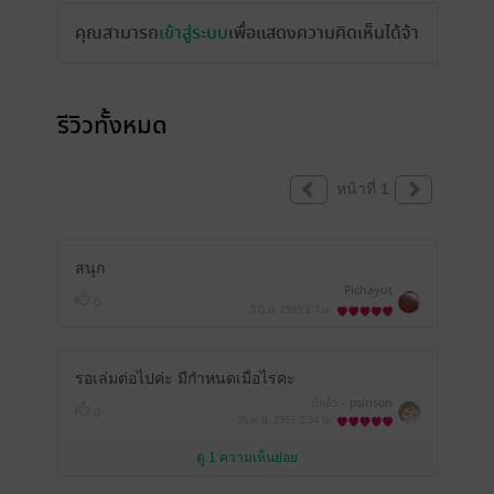
คุณสามารถ
เข้าสู่ระบบ
เพื่อแสดงความคิดเห็นได้จ้า
รีวิวทั้งหมด
หน้าที่ 1
สนุก
Pichayut
0
5 มิ.ย. 2565
3:7 น.
รอเล่มต่อไปค่ะ มีกำหนดเมื่อไรคะ
มีแล้ว -
psirison
0
26 พ.ย. 2563
2:54 น.
ดู 1 ความเห็นย่อย