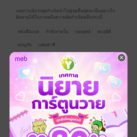
เหตุการณ์จากจุดกำเนิดนำไปสู่จุดสิ้นสุดจะเป็นอย่างไร
ติดตามได้ในภาคหนึ่งความคิดกำเนิดหมื่นกระบี่
หนังสือแปล
กำลังภายใน
จอมยุทธ์
ทะลุมิติ
ผจญภัย
แฟนตาซี
ซีรีส์
ระบบเซียนหมื่นวิถี
ประเภทไฟล์
pdf, epub
(สารบัญ)
วันที่วางขาย
11 พฤศจิกายน 2563
ความยาว
280 หน้า (≈ 89,276 คำ)
ราคาปก
289 บาท (ประหยัด 51%)
เล่มอื่นๆ ในซีรีส์
ดูทั้งหมด