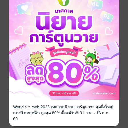
เธอ…ผู้แสบร้ายจนชายหนุ่มถอยหนี
เธอ…ผู้ช่วงชิงหัวใจของเขาไปโดยมันทันได้รู้ตัว
ซีรีส์
รุ่นหลาน
ประเภทไฟล์
pdf, epub
(สารบัญ)
วันที่วางขาย
13 พฤศจิกายน 2563
ความยาว
495 หน้า (≈ 144,121 คำ)
ราคาปก
339 บาท (ประหยัด 46%)
เล่มอื่นๆ ในซีรีส์
ดูทั้งหมด
World's Y meb 2026 เทศกาลนิยาย การ์ตูนวาย สุดยิ่งใหญ่
แห่งปี ลดสุดฟิน สูงสุด 80% ตั้งแต่วันที่ 31 ก.ค. - 16 ส.ค.
69