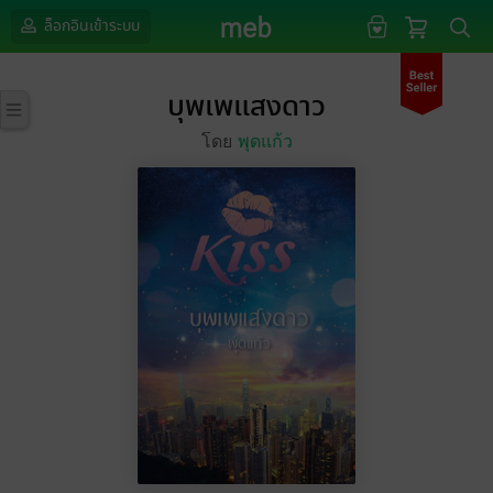
ล็อกอินเข้าระบบ
บุพเพแสงดาว
โดย
พุดแก้ว