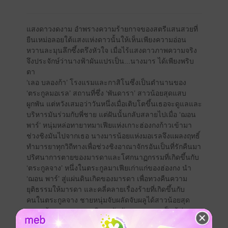
แสงดาวงดงาม อำพรางความร้ายกาจของสตรีแสนสวยที่
ยืนเหม่อลอยใต้แสงแห่งดาวนั้นให้เห็นเพียงความอ่อน
หวานละมุนลึกซึ้งตรึงหัวใจ เมื่อไร้แสงดาวภาพความจริง
จึงประจักษ์ว่านางฟ้าผันแปรเป็น...นางมาร ได้เพียงพริบ
ตา
‘เลอ บลองก้า’ โรงแรมและกาสิโนซึ่งเป็นตำนานของ
‘ตระกูลมอเรล’ สถานที่ซึ่ง ‘พันดารา’ สาวน้อยสุดแสบ
ผูกพัน แต่หวังเสมอว่าวันหนึ่งเมื่อเติบโตขึ้นเธอจะดูแลและ
บริหารมันร่วมกับพี่ชาย แต่ฝันนั้นกลับสลายไปเมื่อ ‘ฌอน
พาร์’ หนุ่มหล่อทายาทมาเฟียแห่งเกาะฮ่องกงก้าวเข้ามา
ช่วงชิงมันไปจากเธอ นางมารน้อยแห่งมอเรลจึงแผลงฤทธิ์
ทำมารยาทุกวิถีทางเพื่อช่วงชิงอาณาจักรอันเป็นที่รักคืนมา
ปริศนาการตายของมารดาและโศกนาฏกรรมที่เกิดขึ้นกับ
‘ตระกูลจาง’ หนึ่งในตระกูลมาเฟียเก่าแก่ของฮ่องกง นำ
‘ฌอน พาร์’ สู่แผ่นดินเกิดของมารดา เพื่อทวงคืนความ
ยุติธรรมให้มารดา และคลี่คลายเรื่องร้ายที่เกิดขึ้นกับ
คนในตระกูลจาง ชายหนุ่มจับผลัดจับผลูได้สาวน้อยสุด
แสบ เจ้าของดวงตาระยิบระยับดังดวงดาวมาเป็นผู้ช่วย
เธอ…ผู้สั่นคลอนหัวใจเขาเพียงแค่สบตา