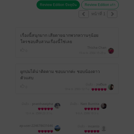
Review Edition ปัจจุบัน
Review Edition เก่า
หน้าที่ 1
เรื่องนี้สนุกมาก เสียดายฉากพวกหวานๆน้อย
ใครชอบสืบสวนเรื่องนี้ใช่เลย
Thicha Chan
0
15 เม.ย. 2564
15:25 น.
ผูกปมได้น่าติดตาม ชอบมากค่ะ ชอบน้องดาว
ตัวแสบ
มีแล้ว -
วาฬวิมล
0
18 พ.ย. 2563
12:7 น.
มีแล้ว -
pnatthawipha
มีแล้ว -
Natt Buntita
13 ก.พ. 2568
23:31 น.
9 ต.ค. 2566
18:3 น.
ap-user-224678631646
มีแล้ว -
incanto
41