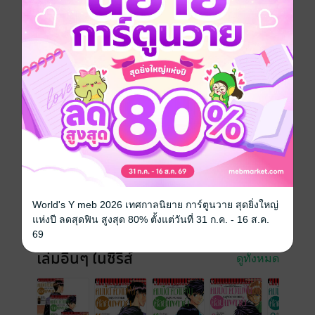
ในเวลาเช่นนั้นคนเราควรทำอย่างไร การเชื่อใจเป็นสิ่ง
สำคัญ ทว่าความเชื่อใจไม่ใช่ทุกสิ่ง เล่ม 7 ที่จะทำให้รู้สึก
ถึงความหนักหน่วงของชีวิต ที่มีค่ายิ่งกว่าอะไรทั้งหมด
การ์ตูนญี่ปุ่น
หมอ
ซีรีส์
คมมีด ความฝัน ศัลยแพทย์
ประเภทไฟล์
pdf
วันที่วางขาย
18 พฤศจิกายน 2563
ความยาว
196 หน้า
World's Y meb 2026 เทศกาลนิยาย การ์ตูนวาย สุดยิ่งใหญ่
ราคาปก
65 บาท (ประหยัด 15%)
แห่งปี ลดสุดฟิน สูงสุด 80% ตั้งแต่วันที่ 31 ก.ค. - 16 ส.ค.
69
เล่มอื่นๆ ในซีรีส์
ดูทั้งหมด