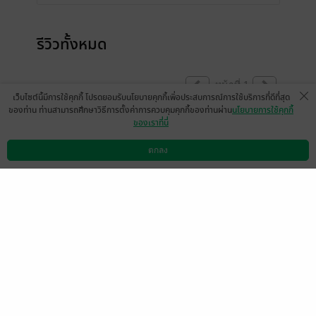
รีวิวทั้งหมด
หน้าที่ 1
เว็บไซต์นี้มีการใช้คุกกี้ โปรดยอมรับนโยบายคุกกี้เพื่อประสบการณ์การใช้บริการที่ดีที่สุด
ของท่าน ท่านสามารถศึกษาวิธีการตั้งค่าการควบคุมคุกกี้ของท่านผ่าน
นโยบายการใช้คุกกี้
ของเราที่นี่
มีแล้ว -
ap-user-144361
มีแล้ว -
kancharos.koon
34705476
5 ก.ค. 2566
0:29 น.
28 ก.พ. 2566
5:27 น.
ตกลง
ดาวน์โหลดแอป
วิธีการใช้งาน
ติดต่อเรา
มีแล้ว -
ssptt_
มีแล้ว -
แมวชอบกินไมโล
12 ส.ค. 2564
6:25 น.
15 ก.ค. 2564
20:56 น.
nonlen
มีแล้ว -
Pyrosoma
21 พ.ย. 2563
16:11 น.
20 พ.ย. 2563
10:12 น.
Nipapan Pongthpthai
20 พ.ย. 2563
3:45 น.