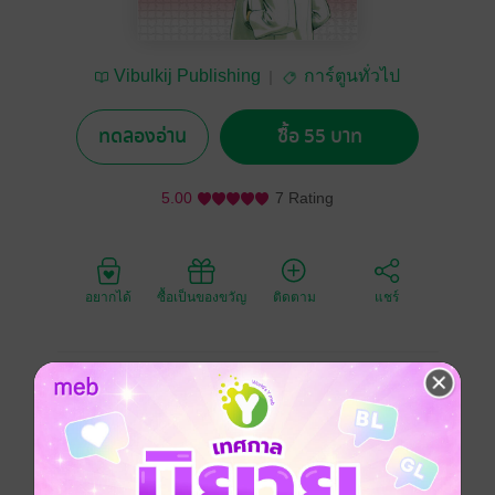
Vibulkij Publishing
การ์ตูนทั่วไป
ทดลองอ่าน
ซื้อ 55 บาท
5.00
7 Rating
อยากได้
ซื้อเป็นของขวัญ
ติดตาม
แชร์
คมมีด ความฝัน ศัลยแพทย์
Saijou no Meii
The Best Skilled Surgeon
เพื่อผู้ป่วยและเพื่อตัวเองทำให้ต้องระแวงแม้แต่พวกพ้อง...