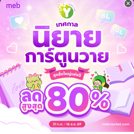
ลด
จากราคาปก 90 บาท
20
%
เหลือเพียง 72 บาท
ty
ซึ่งเป็นเพื่อนร่วมงานรุ่นเดียวกันหลอกว่าจะพาไปงานเลี้ยงรวมรุ่นเพื่อนที่ท
 ชิมิสึต้องการทำอะไรสักอย่างเพื่อหนีไปจากตรงนั้น จึงตัดสินใจจูบคาราสึมะต
ม่เข็ดก็ยังคงคอยตามติด เขาจึงหลบเข้าไปในโรงแรมม่านรูดเพื่อสลัดพวกเธอใ
รูดพาไป พอคาราสึมะบอกว่า “ลองทำกันดูไหม! แค่หัวแตะๆ ก็ยังดี!” ด้วย
ื่อนไขว่า...ต้องให้ตนเป็นฝ่ายเข้าไป ครั้นเสียงครางของคาราสึมะที่ตอนแรกเอา
ิ่มคิดว่าอีกฝ่ายน่ารักขึ้นมา...!?