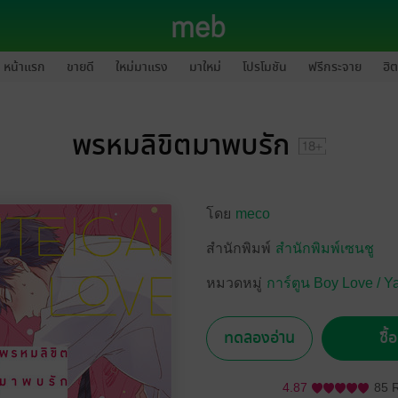
หน้าแรก
ขายดี
ใหม่มาแรง
มาใหม่
โปรโมชัน
ฟรีกระจาย
ฮิต
พรหมลิขิตมาพบรัก
โดย
meco
สำนักพิมพ์
สำนักพิมพ์เซนชู
หมวดหมู่
การ์ตูน Boy Love / Y
ทดลองอ่าน
ซื้
4.87
85 