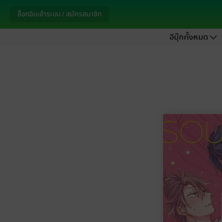
ล็อกอินเข้าระบบ / สมัครสมาชิก
อีบุ๊กทั้งหมด