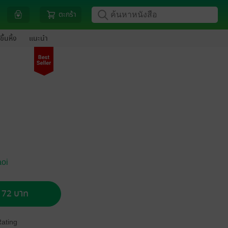
ตะกร้า
ขึ้นหิ้ง
แนะนำ
aoi
อ 72 บาท
Rating