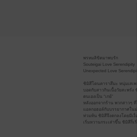
พรหมลิขิตมาพบรัก
Souteigai Love Serendipity
Unexpected Love Serendipi
ชิมิสึโดนคาราสึมะ หนุ่มเสเพล
บอดกับสาวกินเนื้อวัยสะพรั่ง
ตนเองเป็น “เกย์”
หลังออกจากร้าน พวกสาวๆ ที่ไ
แอลกอฮอล์กับบรรยากาศในม่าน
ท่วมท้น ชิมิสึจึงตกลงโดยมีเง
เริ่มหวานกระเส่าขึ้น ชิมิสึก็เร