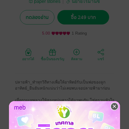
paper stories
นิยายโรมานซ์
ทดลองอ่าน
ซื้อ 249 บาท
5.00
1 Rating
อยากได้
ซื้อเป็นของขวัญ
ติดตาม
แชร์
ปลายฟ้า_ทำทุกวิถีทางเพื่อให้อาทิตย์รับเป็นพ่อของลูก
อาทิตย์_ยืนยันหนักแน่นว่าไม่เคยพบเจอปลายฟ้ามาก่อน
เมื่อกามเทพลวงให้สองหนุ่มสาวได้มาพบกัน โซ่ตรวนหัวใจ
ได้ถักทอขึ้นเมื่อความจริงปรากฏว่าปลายฟ้าไม่ใช่แม่และ
อาทิตย์ไม่ใช่พ่อของแมนยู
โรมานซ์
18+
ตบจูบ