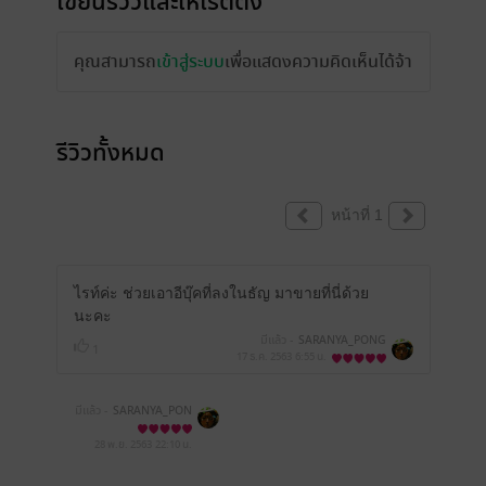
เขียนรีวิวและให้เรตติ้ง
คุณสามารถ
เข้าสู่ระบบ
เพื่อแสดงความคิดเห็นได้จ้า
รีวิวทั้งหมด
หน้าที่ 1
ไรท์ค่ะ ช่วยเอาอีบุ๊คที่ลงในธัญ มาขายที่นี่ด้วย
นะคะ
มีแล้ว -
SARANYA_PONG
1
17 ธ.ค. 2563
6:55 น.
มีแล้ว -
SARANYA_PON
G
28 พ.ย. 2563
22:10 น.