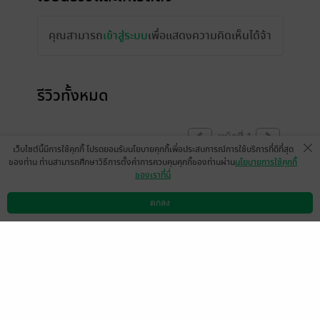
คุณสามารถ
เข้าสู่ระบบ
เพื่อแสดงความคิดเห็นได้จ้า
รีวิวทั้งหมด
หน้าที่ 1
เว็บไซต์นี้มีการใช้คุกกี้ โปรดยอมรับนโยบายคุกกี้เพื่อประสบการณ์การใช้บริการที่ดีที่สุด
ของท่าน ท่านสามารถศึกษาวิธีการตั้งค่าการควบคุมคุกกี้ของท่านผ่าน
นโยบายการใช้คุกกี้
ของเราที่นี่
สนุกกกกกก
ตกลง
มีแล้ว -
Zeda_Teppopo
ดาวน์โหลดแอป
วิธีการใช้งาน
ติดต่อเรา
0
12 มี.ค. 2564
15:54 น.
มีแล้ว -
MjAxOC0xMi0w
มีแล้ว -
khanawat6468
MSAxODo0OTozMw==
11 เม.ย. 2569
6:31 น.
5 ก.พ. 2569
6:7 น.
มีแล้ว -
♡︎ arisa ♡︎
มีแล้ว -
SKYY22