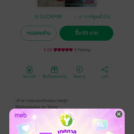
LUCKPIM
การ์ตูนทั่วไป
Publishing
ทดลองอ่าน
ซื้อ 95 บาท
5.00
8 Rating
อยากได้
ซื้อเป็นของขวัญ
ติดตาม
แชร์
เจ้าสาวผมแดงกับจอมเวทอสูร
Mahoutsukai no Yome
The Ancient Magus' Bride
ผู้ดูแลมังกรนามริลเดลเรียกพบ จิเสะจึงต้องเดินทางไปยัง
"รังมังกร" อีกครั้ง ระหว่างที่จิเสะกำลังทำไม้เท้าของตัวเอง