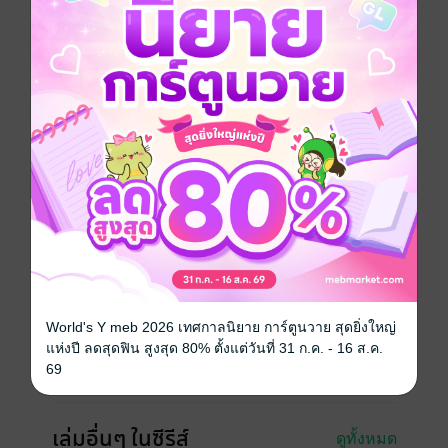
อย่างเหน็ดเหนื่อย รินเดลก็ได้เล่าเรื่องราว ความทรงจำ
เกี่ยวกับเอเลียสเมื่อสมัยก่อนให้เธอฟัง หลังจากที่ฟังเรื่อง
เล่าของรินเดลแล้ว สิ่งที่ผุดขึ้นมาในใจของจิเสะก็คือ...
สายสัมพันธ์ระหว่างอมนุษย์กับมนุษย์และเรื่องเล่าแห่ง
ความฝัน ของการแต่งงานต่างเผ่าพันธ์ุเล่ม 4 ที่ทุกคนรอ
คอย
การ์ตูนญี่ปุ่น
แฟนตาซี
ซีรีส์
เจ้าสาวผมแดงกับจอมเวทอสูร
ประเภทไฟล์
pdf
วันที่วางขาย
19 พฤศจิกายน 2563
World's Y meb 2026 เทศกาลนิยาย การ์ตูนวาย สุดยิ่งใหญ่
ความยาว
192 หน้า
แห่งปี ลดสุดฟิน สูงสุด 80% ตั้งแต่วันที่ 31 ก.ค. - 16 ส.ค.
69
ราคาปก
95 บาท
เล่มอื่นๆ ในซีรีส์
ดูทั้งหมด