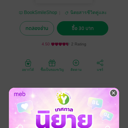
BookSmileShop
นิตยสารชีวิตคู่และ
ครอบครัว
ทดลองอ่าน
ซื้อ 30 บาท
4.50
2 Rating
อยากได้
ซื้อเป็นของขวัญ
ติดตาม
แชร์
Hug magazine ฉบับ 16 ต.ค.55
เล่มนี้พบกับ
อุ้ม – ลักขณา วัธนวงส์สิริ
‘30 ยังไม่สาย'
- ทำใมผู้ชายชอบสัญญาและสาบาน
- รักอมตะ ของตลกเจ้าเสนห์