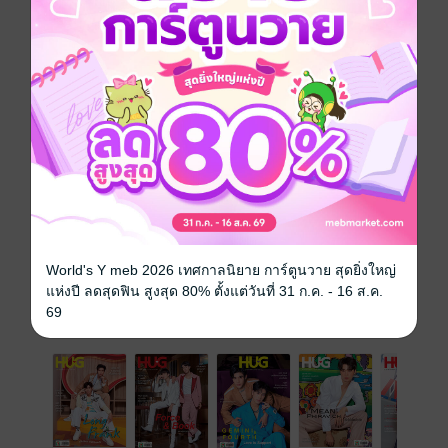
'ดม ชวนชื่น'
- วิธีชะลอวัยด้วยตนเอง
- ไม่มีคำว่าสายถ้าคิดจะรัก
- สิทธิของลูกเมียน้อย
หาซื้อได้แล้วที่ร้าน 7-eleven
และ Booksmile ทุกสาขา
ประเภทไฟล์
pdf
วันที่วางขาย
22 ตุลาคม 2555
ความยาว
92 หน้า
ราคาปก
30 บาท
World's Y meb 2026 เทศกาลนิยาย การ์ตูนวาย สุดยิ่งใหญ่
แห่งปี ลดสุดฟิน สูงสุด 80% ตั้งแต่วันที่ 31 ก.ค. - 16 ส.ค.
69
ฉบับย้อนหลัง
ดูทั้งหมด