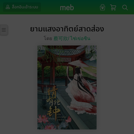
ล็อกอินเข้าระบบ
ยามแสงอาทิตย์สาดส่อง
โดย
蔡可欣/
ไช่เข่อซิน