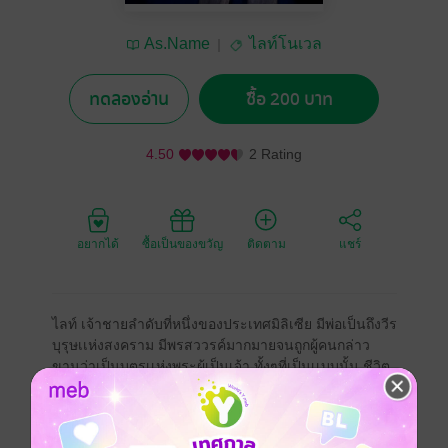
As.Name
ไลท์โนเวล
ทดลองอ่าน
ซื้อ 200 บาท
4.50
2 Rating
อยากได้
ซื้อเป็นของขวัญ
ติดตาม
แชร์
ไลท์ เจ้าชายลำดับที่หนึ่งของประเทศมิลิเซีย มีพ่อเป็นถึงวีร
บุรุษเเห่งสงคราม มีพรสววรค์มากมายจนถูกผู้คนกล่าว
ขานว่าเป็นบุตรเเห่งพระผู้เป็นเจ้า ทั้งๆที่เป็นเเบบนั้น ชีวิต
ของเขาก็กลับมีกลับเเต่ความหลอกลวง
ฮาเร็ม
ผจญภัย
แฟนตาซี
ลึกลับ
ข้ามเวลา