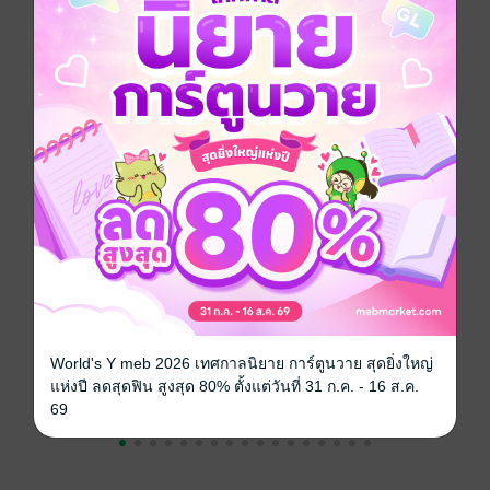
ซีรีส์
ตัวร้ายอย่างผมน่ะ...ก็เป็นคนดีได้ใช่ไหม?
ประเภทไฟล์
pdf, epub
(สารบัญ)
วันที่วางขาย
22 พฤศจิกายน 2563
ความยาว
188 หน้า (≈ 57,580 คำ)
ราคาปก
250 บาท (ประหยัด 20%)
เรื่องที่คุณน่าจะสนใจ
World's Y meb 2026 เทศกาลนิยาย การ์ตูนวาย สุดยิ่งใหญ่
แห่งปี ลดสุดฟิน สูงสุด 80% ตั้งแต่วันที่ 31 ก.ค. - 16 ส.ค.
69