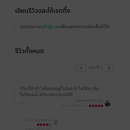
เขียนรีวิวและให้เรตติ้ง
คุณสามารถ
เข้าสู่ระบบ
เพื่อแสดงความคิดเห็นได้จ้า
รีวิวทั้งหมด
หน้าที่ 1
เรื่องนี้ถ้าจำไม่ผิดเคยอยู่ในDek-D ไม่ก็ธัญวลัย
ไม่กี่ตอนแ้ะครับแต่สนุกแน่555
Paowanit Aphilaph
0
23 พ.ย. 2563
16:42 น.
มีแล้ว -
maxima xx
22 พ.ย. 2563
14:15 น.