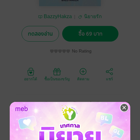
BazzyHakza
นิยายรัก
ทดลองอ่าน
ซื้อ 69 บาท
No Rating
อยากได้
ซื้อเป็นของขวัญ
ติดตาม
แชร์
ข้าจะรอเจ้านะ ไม่ว่าเจ้าจะอยู่ที่ไหน ขอให้รู้ไว้ว่าสักวัน
หนึ่งเราจะกลับมาเจอกัน...
แฟนตาซี
เวทมนตร์คาถา
ปีศาจ
ความรัก