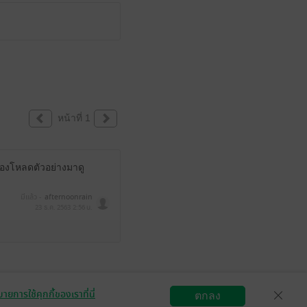
หน้าที่ 1
ต้องโหลดตัวอย่างมาดู
มีแล้ว -
afternoonrain
23 ธ.ค. 2563
2:56 น.
ายการใช้คุกกี้ของเราที่นี่
ตกลง
สมัครขายอีบุ๊ก
วิธีการใช้งาน
ติดต่อเรา