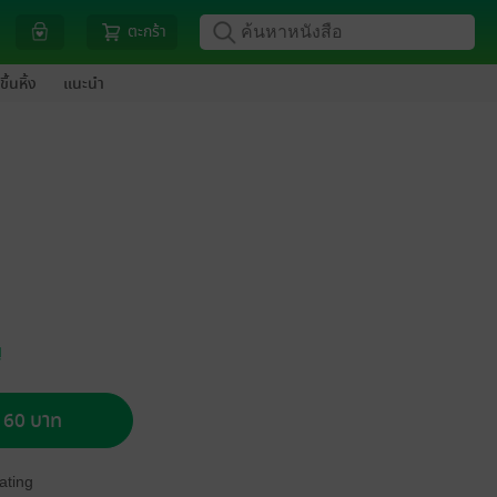
ตะกร้า
ขึ้นหิ้ง
แนะนำ
ญ
อ 60 บาท
ating