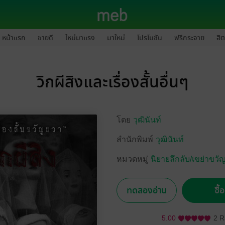
หน้าแรก
ขายดี
ใหม่มาแรง
มาใหม่
โปรโมชัน
ฟรีกระจาย
ฮิต
วิกผีสิงและเรื่องสั้นอื่นๆ
โดย
วุฒินันท์
สำนักพิมพ์
วุฒินันท์
หมวดหมู่
นิยายลึกลับ/เขย่าขวั
ทดลองอ่าน
ซื้
5.00
2 R