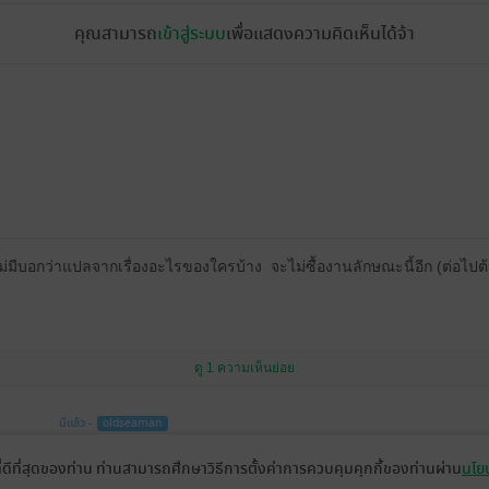
คุณสามารถ
เข้าสู่ระบบ
เพื่อแสดงความคิดเห็นได้จ้า
น" ไม่มีบอกว่าแปลจากเรื่องอะไรของใครบ้าง จะไม่ซื้องานลักษณะนี้อีก (ต่อไป
ดู 1 ความเห็นย่อย
มีแล้ว -
oldseaman
24 พ.ย. 2563
1:27 น.
ที่ดีที่สุดของท่าน ท่านสามารถศึกษาวิธีการตั้งค่าการควบคุมคุกกี้ของท่านผ่าน
นโยบ