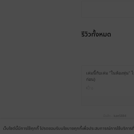
รีวิวทั้งหมด
เล่มนี้กับเล่ม "ในห้องหุ่
ก่อน)
0
มีแล้ว -
kae5884
14 เม.ย. 2564
7:37 น.
เว็บไซต์นี้มีการใช้คุกกี้ โปรดยอมรับนโยบายคุกกี้เพื่อประสบการณ์การใช้บริการ
Language
ดาวน์โหลดแอป