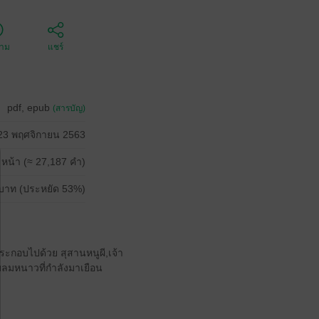
ตาม
แชร์
pdf, epub
(สารบัญ)
23 พฤศจิกายน 2563
 หน้า (≈ 27,187 คำ)
บาท (ประหยัด 53%)
ันประกอบไปด้วย สุสานหนูผี,เจ้า
บลมหนาวที่กำลังมาเยือน