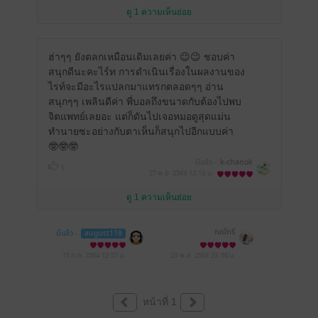
ดู 1 ความเห็นย่อย
ฮ่าๆๆ ยังตลกเหมือนเดิมเลยค่า 😉😉 ชอบค่า
สนุกดีนะคะไร์ท การดำเนินเรื่องในผลงานของ
ไรท์จะมีอะไรแปลกมาแทรกตลอดๆๆ อ่าน
สนุกๆๆ เพลินดีค่า พี่บอลถึงขนาดกับต้องไปพบ
จิตแพทย์เลยอะ แต่ก็ดันไปเจอหมอดูสุดแม่น
ทำนายซะอย่างกับตาเห็นก็สนุกไปอีกแบบค่า
🤓🤓🤓
มีแล้ว -
k-chanok
1
27 พ.ย. 2563
12:13 น.
ดู 1 ความเห็นย่อย
ณมัทรี
มีแล้ว -
august118
15 ก.ค. 2564
12:57 น.
23 พ.ย. 2563
23:56 น.
หน้าที่ 1