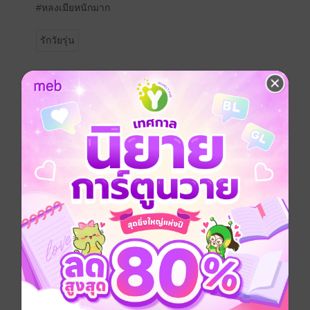
#หลงเมียหนักมาก
รักวัยรุ่น
ประเภทไฟล์
pdf, epub
(สารบัญ)
วันที่วางขาย
24 พฤศจิกายน 2563
ความยาว
292 หน้า (≈ 54,352 คำ)
ราคาปก
159 บาท (ประหยัด 44%)
เรื่องที่คุณน่าจะสนใจ