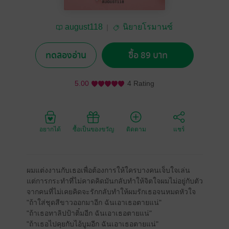
august118
นิยายโรมานซ์
ทดลองอ่าน
ซื้อ 89 บาท
5.00
4 Rating
อยากได้
ซื้อเป็นของขวัญ
ติดตาม
แชร์
ผมแต่งงานกับเธอเพื่อต้องการให้ใครบางคนเจ็บใจเล่น
แต่การกระทำที่ไม่คาดคิดมันกลับทำให้จิตใจผมไม่อยู่กับตัว
จากคนที่ไม่เคยคิดจะรักกลับทำให้ผมรักเธอจนหมดหัวใจ
"ถ้าใส่ชุดสีขาวออกมาอีก ฉันเอาเธอตายแน่"
"ถ้าเธอทาลิปป้าติ๋มอีก ฉันเอาเธอตายแน่"
"ถ้าเธอไปคุยกับไอ้บูมอีก ฉันเอาเธอตายแน่"