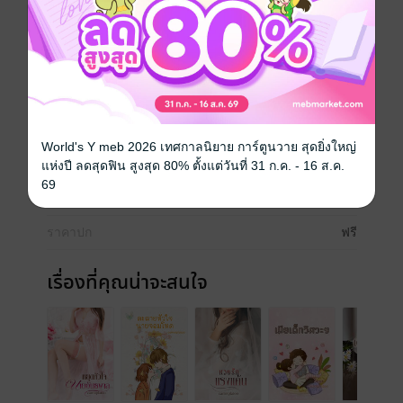
ผมอยากเปลี่ยนทุกอย่างแต่ก็ได้แค่คิดเพราะเธอไม่เคยเปิด
ใจรับผม...."
โรมานซ์
โรแมนติก
18+
อีโรติก
ประเภทไฟล์
pdf, epub
(สารบัญ)
World's Y meb 2026 เทศกาลนิยาย การ์ตูนวาย สุดยิ่งใหญ่
วันที่วางขาย
25 พฤศจิกายน 2563
แห่งปี ลดสุดฟิน สูงสุด 80% ตั้งแต่วันที่ 31 ก.ค. - 16 ส.ค.
69
ความยาว
70 หน้า (≈ 21,154 คำ)
ราคาปก
ฟรี
เรื่องที่คุณน่าจะสนใจ