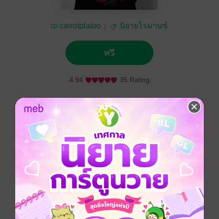
carrotplatoo
นิยายโรมานซ์
ฟรี
4.94
35 Rating
ติดตาม
แชร์
" เมื่อเราไม่ตั้งใจจะรักกันตั้งแต่แรกเราก็ไม่ควรจะรักกันต่อ
ให้วันนี้มีใครคนนึงที่รู้สึกรักอีกคนแต่ทุกสิ่งมันก็ควรจะต้อง
เหมือนเดิม "
" ลองมาทุกอย่างลองคบทุกคนแต่กลับเวียนวนเดินไปที่เดิม