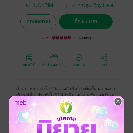
LUCKPIM
การ์ตูน Boy Love /
Publishing
Yaoi
ทดลองอ่าน
ซื้อ 65 บาท
4.83
23 Rating
อยากได้
ซื้อเป็นของขวัญ
ติดตาม
แชร์
เรื่องราวของการใช้ชีวิตร่วมกันที่ได้เริ่มต้นขึ้น & ตอนจบ
บริบูรณ์ที่น่าประทับใจ!! อิสึมิหนีมาอยู่แมนชั่นของเรียวมะ
เพื่อคิดแผนการรับมือกับสตอล์กเกอร์ ทั้งคู่กินข้าวด้วยกัน
อาบน้ำด้วยกัน และตอนกลางคืนก็... ถึงแม้ว่าจะใช้ชีวิตกัน
อย่างราบรื่น เลิฟเลิฟ แต่จู่ๆ เรียวมะซึ่งเกิดความหวาด
กลัวเพราะถูกอิสึมิกอดและขอร้องว่า "ให้ฉันทำเถอะ" ——
ก็ได้หนีไป!? คำตอบของความรักของทั้งคู่ซึ่งคิดเรื่องการ
คบหา "ผู้ชาย" อย่างจริงจังจะเป็นอย่างไร... ภาคพิเศษ ถึง