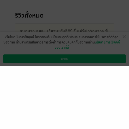
รีวิวทั้งหมด
สนุกมากเลยค่ะ เรียวมะกับอิสึมิเป็นคู่ที่น่ารักมากๆ พี่
เว็บไซต์นี้มีการใช้คุกกี้ โปรดยอมรับนโยบายคุกกี้เพื่อประสบการณ์การใช้บริการที่ดีที่สุด
ชายก็ได้แต่งงานสมหวังเหมือนกัน นี่อยากอ่านเรื่อง
ของท่าน ท่านสามารถศึกษาวิธีการตั้งค่าการควบคุมคุกกี้ของท่านผ่าน
นโยบายการใช้คุกกี้
ของเพื่อนนักวาดอีกคนต่อเลย จะมีอีกมั้ยนะ
ของเราที่นี่
- tuhazib
ตกลง
ดาวน์โหลดแอป
วิธีการใช้งาน
ติดต่อเรา
หน้าที่ 1
อยากให้มีคู่ต่อคุณนักเขียนกับผู้ช่วย แล้วเห็นเห
มือก็มีโมเมคุณพี่ก็ออกเวันนั้นมั้ยน้างื้ออออออ
มีแล้ว -
Little Prince6671
0
2 ก.พ. 2568
4:42 น.