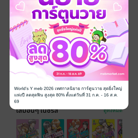
คราวตัดสินปัญหาคาใจเรื่องการผลัดกันรุกรับของทั้งสอง
คนแล้ว...!! เป็นความ รัก ครั้งหนึ่งในชีวิต...!
การ์ตูนญี่ปุ่น
Boy love / Yaoi
ดรามา
ซีรีส์
Love Stage
ประเภทไฟล์
pdf
วันที่วางขาย
25 พฤศจิกายน 2563
ความยาว
180 หน้า
World's Y meb 2026 เทศกาลนิยาย การ์ตูนวาย สุดยิ่งใหญ่
ราคาปก
65 บาท
แห่งปี ลดสุดฟิน สูงสุด 80% ตั้งแต่วันที่ 31 ก.ค. - 16 ส.ค.
69
เล่มอื่นๆ ในซีรีส์
ดูทั้งหมด