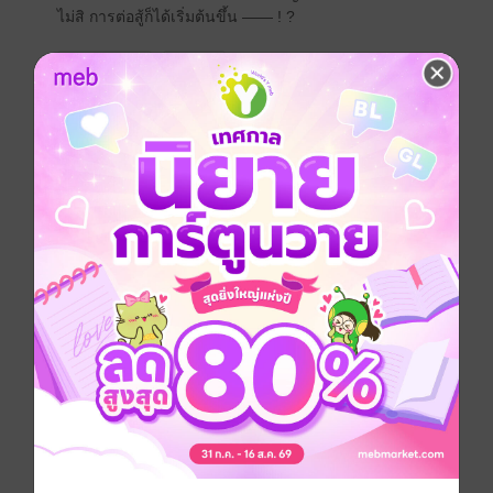
ไม่สิ การต่อสู้ก็ได้เริ่มต้นขึ้น —— ! ?
การ์ตูนญี่ปุ่น
แอกชัน
ซีรีส์
ยุทธภูมิมังกร
ประเภทไฟล์
pdf
วันที่วางขาย
27 พฤศจิกายน 2563
ความยาว
172 หน้า
ราคาปก
65 บาท
เล่มอื่นๆ ในซีรีส์
ดูทั้งหมด