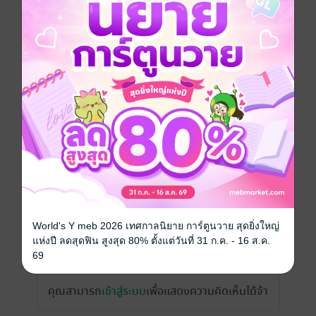
วันที่วางขาย
01 ธันวาคม 2563
ความยาว
320 หน้า (≈ 39,485 คำ)
ราคาปก
299 บาท (ประหยัด 66%)
เรื่องที่คุณน่าจะสนใจ
World's Y meb 2026 เทศกาลนิยาย การ์ตูนวาย สุดยิ่งใหญ่
แห่งปี ลดสุดฟิน สูงสุด 80% ตั้งแต่วันที่ 31 ก.ค. - 16 ส.ค.
เขียนรีวิวและให้เรตติ้ง
69
คุณสามารถ
เข้าสู่ระบบ
เพื่อแสดงความคิดเห็นได้จ้า