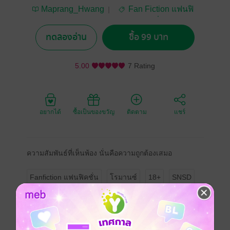
Maprang_Hwang
Fan Fiction แฟนฟิ
คชั่น
ทดลองอ่าน
ซื้อ 99 บาท
5.00
7 Rating
อยากได้
ซื้อเป็นของขวัญ
ติดตาม
แชร์
ความสัมพันธ์ที่เห็นพ้อง นั่นคือความถูกต้องเสมอ
Fanfiction แฟนฟิคชั่น
โรมานซ์
18+
SNSD
ประเภทไฟล์
pdf, epub
(สารบัญ)