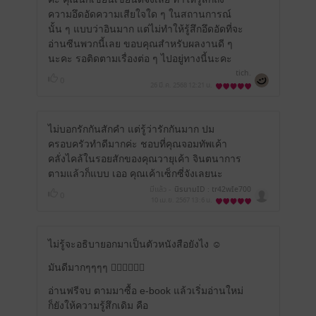
ความอึดอัดความเสียใจใด ๆ ในสถานการณ์
นั้น ๆ แบบว่าอินมาก แต่ไม่ทำให้รู้สึกอึดอัดที่จะ
อ่านซีนพวกนี้เลย ขอบคุณสำหรับผลงานดี ๆ
นะคะ รอติดตามเรื่องต่อ ๆ ไปอยู่ทางนี้นะคะ
tich.
0
26 มี.ค. 2568
12:21 น.
ไม่บอกรักกันสักคำ แต่รู้ว่ารักกันมาก ปม
ครอบครัวทำดีมากค่ะ ชอบที่คุณจอมทัพเค้า
คลั่งไคล้ในรอยสักของคุณวายุเค้า จินตนาการ
ตามแล้วก็แบบ เออ คุณเค้าเซ็กซี่จังเลยนะ
มีแล้ว -
นิรนามID : tr42wIe700
0
10 เม.ย. 2567
13:6 น.
ไม่รู้จะอธิบายอกมาเป็นตัวหนังสือยังไง ☺️
มันดีมากๆๆๆๆ 👍🏻👍🏻👍🏻
อ่านฟรีจบ ตามมาซื้อ e-book แล้วเริ่มอ่านใหม่
ก็ยังให้ความรู้สึกเดิม คือ