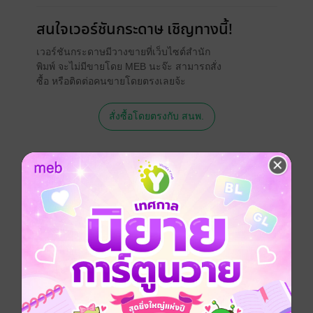
สนใจเวอร์ชันกระดาษ เชิญทางนี้!
เวอร์ชันกระดาษมีวางขายที่เว็บไซต์สำนัก
พิมพ์ จะไม่มีขายโดย MEB นะจ๊ะ สามารถสั่ง
ซื้อ หรือติดต่อคนขายโดยตรงเลยจ้ะ
สั่งซื้อโดยตรงกับ สนพ.
เรื่องที่คุณน่าจะสนใจ