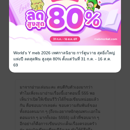
เขียนรีวิวและให้เรตติ้ง
คุณสามารถ
เข้าสู่ระบบ
เพื่อแสดงความคิดเห็นได้จ้า
รีวิวทั้งหมด
World's Y meb 2026 เทศกาลนิยาย การ์ตูนวาย สุดยิ่งใหญ่
แห่งปี ลดสุดฟิน สูงสุด 80% ตั้งแต่วันที่ 31 ก.ค. - 16 ส.ค.
69
หน้าที่ 1
มาจากอ่านเล่มนะคะ ตบตีกับตัวเองมากว่า
ทำไมเพิ่งจะมาอ่านเรื่องนี้เอาตอนนี้ 555 พอ
เห็นว่าเปิดให้เขียนรีวิวได้ก็ขอเขียนหน่อยแล้ว
กัน คือชอบมากเลยค่ะ ชอบความสัมพันธ์ของ
ทั้งสองคนมาก ๆ (ถึงจะอยากหยิกคุณพระเอกใน
ตอนแรก ๆ มากก็เถอะ 5555) แล้วที่ชอบมาก ๆ
อีกอย่างก็คือการเขียนประเด็นเรื่องครอบครัว
ค่ะ คุณนักเขียนเขียนดีจังเลย ทำให้รู้สึกถึง