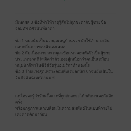
มีเหตุผล 3 ข้อที่ทำให้วายุรู้สึกไม่ถูกชะตากับผู้ชายชื่อ
จอมทัพ อัศวนันท์ธาดา
ข้อ 1 หมอนั่นเป็นพวกคุณหนูบ้านรวย มักใช้อำนาจเงิน
กลบกลิ่นคาวของตัวเองเสมอ
ข้อ 2 สืบเนื่องมาจากเหตุผลข้อแรก จอมทัพจึงเป็นผู้ชาย
ประเภทอวดดี คิดว่าตัวเองอยู่เหนือกว่าคนอื่นเหมือน
หนุ่มนักกีฬาในซีรีส์วัยรุ่นอเมริกาทำนองนั้น
ข้อ 3 ร้ายแรงสุดเพราะจอมทัพเคยอกหักเขาจนยับเยินใน
วันปัจฉิมนิเทศตอนม.6
.
.
แต่ใครจะรู้ว่ารักครั้งแรกที่ถูกหักอกจะได้กลับมาเจอกันอีก
ครั้ง
พร้อมกฎการแลกเปลี่ยนในความสัมพันธ์ในแบบที่วายุไม่
เคยคาดคิดมาก่อน