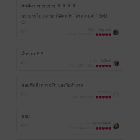
มันดีมากๆๆๆๆๆๆๆ 👍🏻👍🏻👍🏻👍🏻
บรรยายไม่เก่ง บอกได้แค่ว่า “อ่านเลยค่ะ” 😊😊
😊
มีแล้ว -
KayJa55
1
22 พ.ค. 2565
4:32 น.
สั้นๆ แต่ดี!!!
มีแล้ว -
NChoti
1
16 ธ.ค. 2564
1:25 น.
ชอบฟิลลิ่งความรัก ของวัยทำงาน
atikomp
1
8 ธ.ค. 2564
1:6 น.
ชอบ
มีแล้ว -
รักและซื่อสัตย์
1
12 มี.ค. 2564
6:21 น.