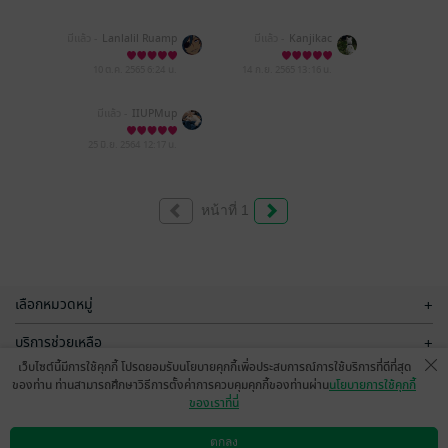
มีแล้ว -
Lanlalil Ruamp
มีแล้ว -
Kanjikac
akdee
10 ต.ค. 2565
6:24 น.
14 ก.ย. 2565
13:16 น.
มีแล้ว -
IIUPMup
25 มิ.ย. 2564
12:17 น.
หน้าที่ 1
เลือกหมวดหมู่
+
บริการช่วยเหลือ
+
เว็บไซต์นี้มีการใช้คุกกี้ โปรดยอมรับนโยบายคุกกี้เพื่อประสบการณ์การใช้บริการที่ดีที่สุด
เกี่ยวกับเรา
+
ของท่าน ท่านสามารถศึกษาวิธีการตั้งค่าการควบคุมคุกกี้ของท่านผ่าน
นโยบายการใช้คุกกี้
ของเราที่นี่
กลุ่มธุรกิจในเครือ
+
ตกลง