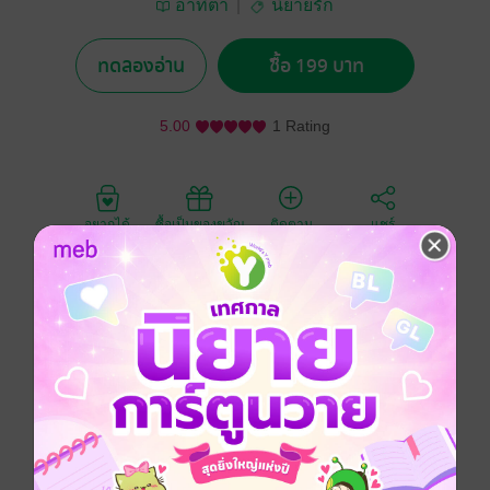
อาทิตา
นิยายรัก
ทดลองอ่าน
ซื้อ 199 บาท
5.00
1 Rating
อยากได้
ซื้อเป็นของขวัญ
ติดตาม
แชร์
ภารกิจรัก ภารกิจแค้น โดย อาทิตา
เมื่อชายหนุ่มผู้มีความแค้นที่จะต้องสะสางให้กับครอบครัว
ที่จากไป มาพบกับหญิงสาวที่มีเพียงรักแท้มอบให้ เขาจะ
เลือกสิ่งใด ภารกิจรักหรือภารกิจแค้น สิ่งใดจะสำคัญกว่า
กัน
วิชญ์ นิมมานรดี นักธุรกิจหนุ่มไฟแรงเขาเพิ่งค้นพบความ