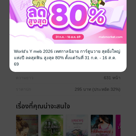
จริงว่าบุคคลในครอบครัวอันเป็นที่รักไม่ได้เสียชีวิตจาก
อุบัติเหตุ แต่เป็นการฆาตกรรมอำพราง เขาจึงต้องแก้แค้น
โดยการแต่งงานกับลูกสาวของศัตรู ซึ่งสร้างความเสียใจ
ให้กับ พิชญธิดา บวรภัค แฟนสาวอย่างมากเพราะเธอนึก
ว่ารักแท้ที่เขาได้มอบให้เธอนั้นเป็นแค่เพียงคำลวง วิชญ์จะ
แก้แค้นได้สำเร็จหรือไม่ และสิ่งที่ได้มาจะคุ้มกับสิ่งที่ต้อง
เสียไปหรือไม่ โปรดติดตามอ่าน
World's Y meb 2026 เทศกาลนิยาย การ์ตูนวาย สุดยิ่งใหญ่
ประเภทไฟล์
pdf, epub
(สารบัญ)
แห่งปี ลดสุดฟิน สูงสุด 80% ตั้งแต่วันที่ 31 ก.ค. - 16 ส.ค.
69
วันที่วางขาย
13 กรกฎาคม 2555
ความยาว
631 หน้า
ราคาปก
295 บาท (ประหยัด 32%)
เรื่องที่คุณน่าจะสนใจ