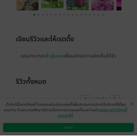
เขียนรีวิวและให้เรตติ้ง
คุณสามารถ
เข้าสู่ระบบ
เพื่อแสดงความคิดเห็นได้จ้า
รีวิวทั้งหมด
หน้าที่ 1
เว็บไซต์นี้มีการใช้คุกกี้ โปรดยอมรับนโยบายคุกกี้เพื่อประสบการณ์การใช้บริการที่ดีที่สุด
ของท่าน ท่านสามารถศึกษาวิธีการตั้งค่าการควบคุมคุกกี้ของท่านผ่าน
นโยบายการใช้คุกกี้
ของเราที่นี่
ขอ epub ด้วยยยคะ
dream9527
ตกลง
ดาวน์โหลดแอป
วิธีการใช้งาน
ติดต่อเรา
1
20 ต.ค. 2560
8:12 น.