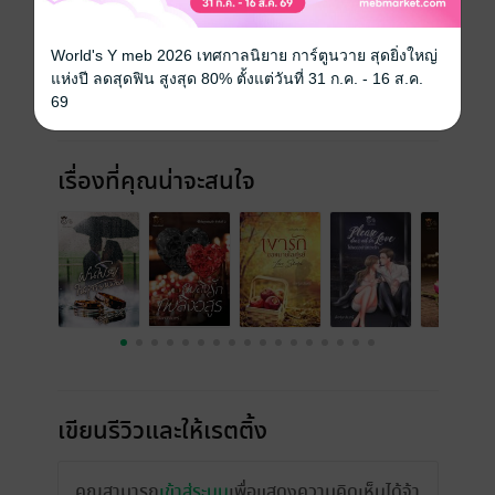
วันที่วางขาย
04 ธันวาคม 2563
World's Y meb 2026 เทศกาลนิยาย การ์ตูนวาย สุดยิ่งใหญ่
ความยาว
498 หน้า (≈ 86,266 คำ)
แห่งปี ลดสุดฟิน สูงสุด 80% ตั้งแต่วันที่ 31 ก.ค. - 16 ส.ค.
69
ราคาปก
299 บาท (ประหยัด 6%)
เรื่องที่คุณน่าจะสนใจ
เขียนรีวิวและให้เรตติ้ง
คุณสามารถ
เข้าสู่ระบบ
เพื่อแสดงความคิดเห็นได้จ้า