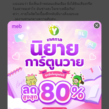
แน่นอนว่า ยิ่งเห็นเจ้าหล่อนแค้นเคือง ยิ่งได้ยินเสียงกรีด
ร้องด่าทอเท่าไร มันช่างสะใจเขาเหลือเกิน!
ทว่า..ภายในจิตใจเบื้องลึกกลับมีบางสิ่งงอกเงย
..งดงามท่ามกลางความสับสน...
"อสูร" แบบเขาต้องการยัดเยียดสถานะ "สามี" ให้เธอ
เท่านั้นไม่ใช่หรือ
จู่ๆ จะ "รัก" ผู้หญิง "ร้าย" คนนี้ได้อย่างไรกัน!
..........................................................................
รักร้ายสามีอสูร เป็นเล่มสุดท้ายในซีรีส์อสูรซ่อนรัก ซึ่งมี
ทั้งหมด4เล่มด้วยกัน
1 รอยอสูร
2 เพลิงรักเพลิงอสูร
3 เถื่อนรักอสูรร้าย
4 รีกร้ายสามีอสูร
ฝากแฟนนิยายโหลดอ่านตัวอย่างก่อนตัดสินใจซื้อนะคะ
ขอขอบคุณคุณนักอ่านทุกท่านที่สนับสนุนนักเขียนคนนี้
โรมานซ์
ดรามา
ตบจูบ
แอบรัก
ประเภทไฟล์
pdf, epub
(สารบัญ)