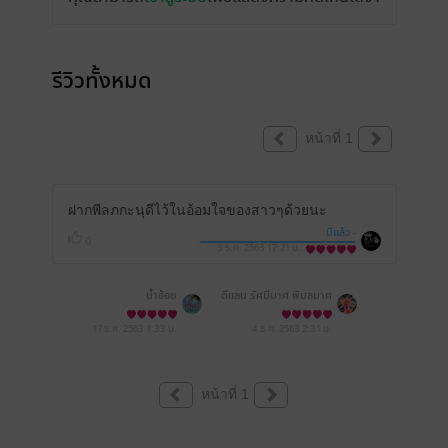
รีวิวทั้งหมด
หน้าที่ 1
ฝากพีลภกะนุดีไว้ในอ้อมใจของสาวๆด้วยนะ
มีแล้ว -
0
อังศุมาลินทร์ กังสดาล พิมพ์มาดา
3 ธ.ค. 2563
17:21 น.
น้ำอ้อย
ดีแลน รัศมีมาศ พิมลมาศ
17 ธ.ค. 2563
1:33 น.
4 ธ.ค. 2563
2:31 น.
หน้าที่ 1