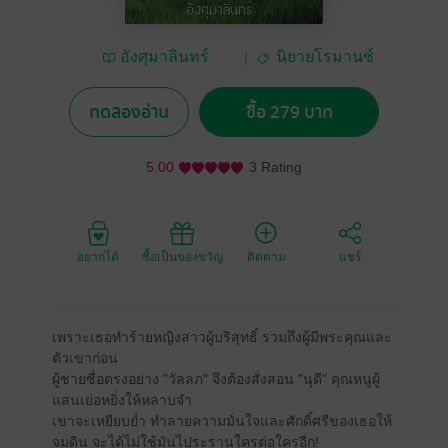
อังศุมาลินทร์
นิยายโรมานซ์
กังสดาล พิมพ์มาดา
ทดลองอ่าน
ซื้อ 279 บาท
5.00
3 Rating
อยากได้
ซื้อเป็นของขวัญ
ติดตาม
แชร์
เพราะเธอทำร้ายหญิงสาวผู้บริสุทธิ์ รวมถึงผู้มีพระคุณและ
ตัวเขาก่อน
ผู้ชายซื่อตรงอย่าง "วัลลภ" จึงต้องสั่งสอน "นุดี" คุณหนูผู้
แสนเย่อหยิ่งให้หลาบจำ
เขาจะเหยียบย่ำ ทำลายความมั่นใจและศักดิ์ศรีของเธอให้
จมดิน จะได้ไม่ใช้มันไประรานใครต่อใครอีก!